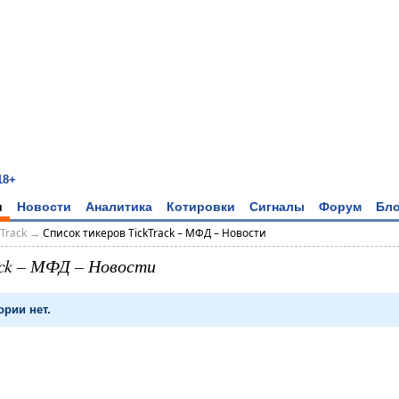
18+
и
Новости
Аналитика
Котировки
Сигналы
Форум
Бло
kTrack
→
Список тикеров TickTrack – МФД – Новости
ack – МФД – Новости
ории нет.