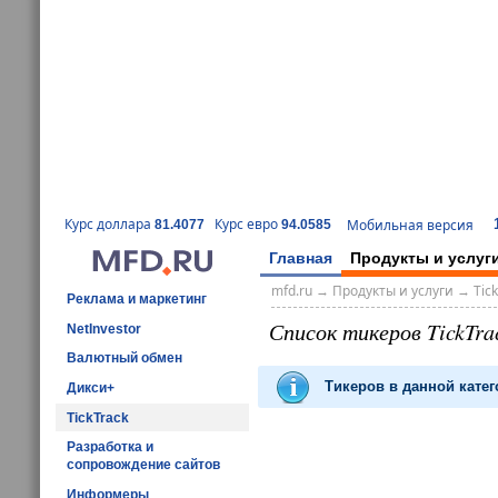
Курс доллара
Курс евро
Мобильная версия
81.4077
94.0585
Главная
Продукты и услуг
mfd.ru
→
Продукты и услуги
→
Tic
Реклама и маркетинг
Список тикеров TickTr
NetInvestor
Валютный обмен
Тикеров в данной катег
Дикси+
TickTrack
Разработка и
сопровождение сайтов
Информеры