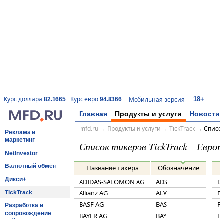
18+
Курс доллара
Курс евро
Мобильная версия
82.1665
94.8366
Главная
Продукты и услуги
Новости
mfd.ru
→
Продукты и услуги
→
TickTrack
→
Списо
Реклама и
маркетинг
Список тикеров TickTrack – Евро
NetInvestor
Валютный обмен
Название тикера
Обозначение
Дикси+
ADIDAS-SALOMON AG
ADS
Allianz AG
ALV
TickTrack
BASF AG
BAS
Разработка и
сопровождение
BAYER AG
BAY