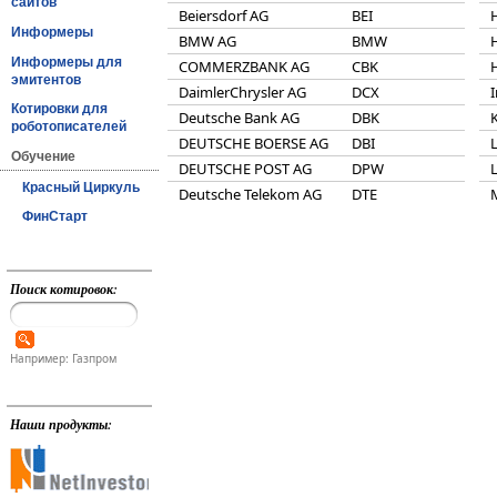
сайтов
Beiersdorf AG
BEI
Информеры
BMW AG
BMW
Информеры для
COMMERZBANK AG
CBK
эмитентов
DaimlerChrysler AG
DCX
Котировки для
Deutsche Bank AG
DBK
роботописателей
DEUTSCHE BOERSE AG
DBI
Обучение
DEUTSCHE POST AG
DPW
Красный Циркуль
Deutsche Telekom AG
DTE
ФинСтарт
Поиск котировок:
Например: Газпром
Наши продукты: