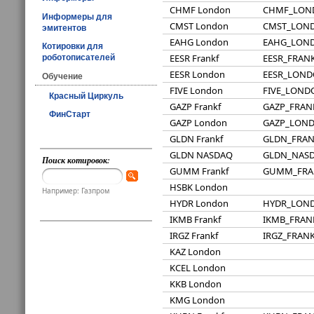
CHMF London
CHMF_LON
Информеры для
CMST London
CMST_LON
эмитентов
EAHG London
EAHG_LON
Котировки для
EESR Frankf
EESR_FRAN
роботописателей
EESR London
EESR_LON
Обучение
FIVE London
FIVE_LOND
Красный Циркуль
GAZP Frankf
GAZP_FRAN
ФинСтарт
GAZP London
GAZP_LON
GLDN Frankf
GLDN_FRA
GLDN NASDAQ
GLDN_NAS
Поиск котировок:
GUMM Frankf
GUMM_FRA
HSBK London
Например: Газпром
HYDR London
HYDR_LON
IKMB Frankf
IKMB_FRAN
IRGZ Frankf
IRGZ_FRAN
KAZ London
KCEL London
KKB London
KMG London