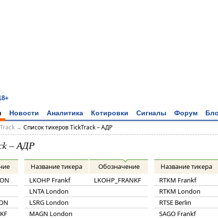
18+
и
Новости
Аналитика
Котировки
Сигналы
Форум
Бло
kTrack
→
Список тикеров TickTrack – АДР
ck – АДР
ние
Название тикера
Обозначение
Название тикера
DON
LKOHP Frankf
LKOHP_FRANKF
RTKM Frankf
LNTA London
RTKM London
ON
LSRG London
RTSE Berlin
KF
MAGN London
SAGO Frankf