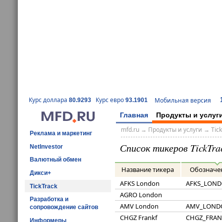
Курс доллара
Курс евро
Мобильная версия
80.9293
93.1901
Главная
Продукты и услуг
mfd.ru
→
Продукты и услуги
→
Tic
Реклама и маркетинг
Список тикеров TickTra
NetInvestor
Валютный обмен
Название тикера
Обозначе
Дикси+
AFKS London
AFKS_LON
TickTrack
AGRO London
Разработка и
AMV London
AMV_LOND
сопровождение сайтов
CHGZ Frankf
CHGZ_FRAN
Информеры