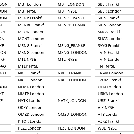
DON
MBT London
MBT_LONDON
SBER Frankf
DON
MBT NYSE
MBT_NYSE
SBER London
DON
MENR Frankf
MENR_FRANKF
SIBN Frankf
KF
MENRP Frankf
MENRP_FRANKF
SIBN London
DON
MFON London
SNGS Frankf
ON
MGNT London
SNGS London
KF
MSNG Frankf
MSNG_FRANKF
SVYG Frankf
DON
MSNG London
MSNG_LONDON
TATN Frankf
NKF
MTL NYSE
MTL_NYSE
TATN London
DAQ
MTLP NYSE
TNT NYSE
NKF
NKEL Frankf
NKEL_FRANKF
TRMK London
NKEL London
NKEL_LONDON
TZUM Frankf
DON
NLMK London
UEN London
KF
NMTP London
URKA London
KF
NVTK London
NVTK_LONDON
URSI Frankf
OKEY London
VIP NYSE
OMZD London
OMZD_LONDON
VTB London
PHOR London
VZRZ Frankf
PLZL London
PLZL_LONDON
WBD NYSE