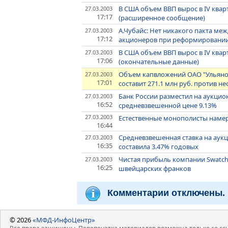
В США объем ВВП вырос в IV квар
27.03.2003
17:17
(расширенное сообщение)
А.Чубайс: Нет никакого пакта ме
27.03.2003
17:12
акционеров при реформировании
В США объем ВВП вырос в IV квар
27.03.2003
17:06
(окончательные данные)
Объем капвложений ОАО "Ульянов
27.03.2003
17:01
составит 271.1 млн руб. против 
Банк России разместил на аукцио
27.03.2003
16:52
средневзвешенной цене 9.13%
27.03.2003
Естественные монополисты наме
16:44
Средневзвешенная ставка на аук
27.03.2003
16:35
составила 3.47% годовых
Чистая прибыль компании Swatch 
27.03.2003
16:25
швейцарских франков
Комментарии отключены.
© 2026
«МФД-ИнфоЦентр»