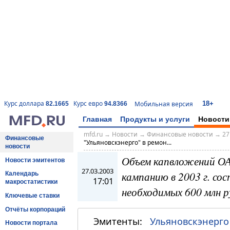
18+
Курс доллара
Курс евро
Мобильная версия
82.1665
94.8366
Главная
Продукты и услуги
Новости
mfd.ru
→
Новости
→
Финансовые новости
→
27
Финансовые
"Ульяновскэнерго" в ремон...
новости
Объем капвложений ОА
Новости эмитентов
27.03.2003
кампанию в 2003 г. со
Календарь
17:01
макростатистики
необходимых 600 млн р
Ключевые ставки
Отчёты корпораций
Эмитенты:
Ульяновскэнерго
Новости портала