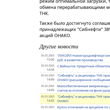
режим оптимальной загрузки, 
обмена перерабатывающими м
ТНК.
Также было достигнуто соглаш
принадлежащих "Сибнефти" 38
акций ОНАКО.
Другие новости
"ЛУКОЙЛ-Нижегороднефтеоргсинтез
05.03.2003
15:00
руб. в развитие производства
05.03.2003
С.Вайншток: Кредитные обязатель
14:56
"Сибнефть" и акционеры ТНК при
05.03.2003
14:49
ОНАКО (расширенное сообщение
Малообеспеченные американцы п
05.03.2003
14:45
счетов за отопление на фоне удо
"Сибнефть" и акционеры ТНК при
05.03.2003
14:42
ОНАКО
Купон отсечения на аукционе по
05.03.2003