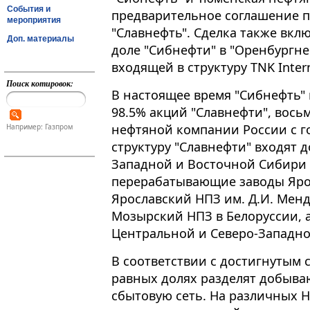
События и
предварительное соглашение п
мероприятия
"Славнефть". Сделка также вкл
Доп. материалы
доле "Сибнефти" в "Оренбургн
входящей в структуру TNK Intern
Поиск котировок:
В настоящее время "Сибнефть"
98.5% акций "Славнефти", вось
нефтяной компании России с г
Например: Газпром
структуру "Славнефти" входят
Западной и Восточной Сибири 
перерабатывающие заводы Яро
Ярославский НПЗ им. Д.И. Менд
Мозырский НПЗ в Белоруссии, а
Центральной и Северо-Западно
В соответствии с достигнутым 
равных долях разделят добыва
сбытовую сеть. На различных Н