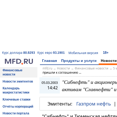
18+
Курс доллара
Курс евро
Мобильная версия
80.9293
93.1901
Главная
Продукты и услуги
Новости
mfd.ru
→
Новости
→
Финансовые новости
→
5 
Финансовые
пришли к соглашению ...
новости
"Сибнефть" и акционер
Новости эмитентов
05.03.2003
14:42
активам "Славнефти" 
Календарь
макростатистики
Ключевые ставки
Эмитенты:
Газпром нефть
Отчёты корпораций
Новости портала
"Сибнефть" и Тюменская нефтя