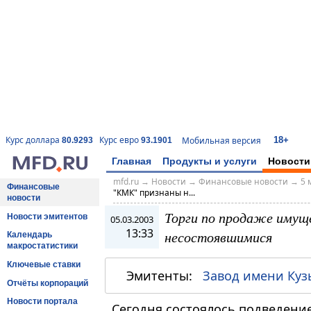
18+
Курс доллара
Курс евро
Мобильная версия
80.9293
93.1901
Главная
Продукты и услуги
Новости
mfd.ru
→
Новости
→
Финансовые новости
→
5 
Финансовые
"КМК" признаны н...
новости
Торги по продаже иму
Новости эмитентов
05.03.2003
13:33
несостоявшимися
Календарь
макростатистики
Ключевые ставки
Эмитенты:
Завод имени Ку
Отчёты корпораций
Новости портала
Сегодня состоялось подведение