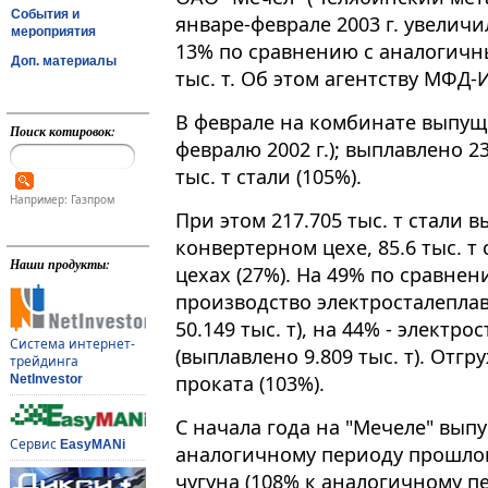
События и
январе-феврале 2003 г. увеличи
мероприятия
13% по сравнению с аналогичны
Доп. материалы
тыс. т. Об этом агентству МФ
В феврале на комбинате выпущен
Поиск котировок:
февралю 2002 г.); выплавлено 23
тыс. т стали (105%).
Например: Газпром
При этом 217.705 тыс. т стали 
конвертерном цехе, 85.6 тыс. т
Наши продукты:
цехах (27%). На 49% по сравнен
производство электросталепла
50.149 тыс. т), на 44% - элект
Система интернет-
(выплавлено 9.809 тыс. т). Отгр
трейдинга
проката (103%).
NetInvestor
С начала года на "Мечеле" выпу
Сервис
EasyMANi
аналогичному периоду прошлого
чугуна (108% к аналогичному пе