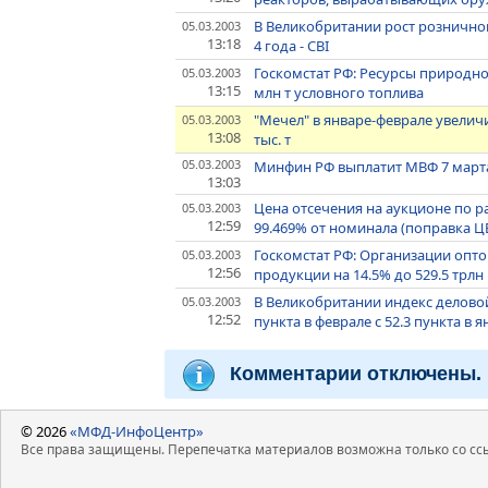
В Великобритании рост розничной
05.03.2003
13:18
4 года - CBI
Госкомстат РФ: Ресурсы природног
05.03.2003
13:15
млн т условного топлива
"Мечел" в январе-феврале увеличи
05.03.2003
13:08
тыс. т
05.03.2003
Минфин РФ выплатит МВФ 7 марта
13:03
Цена отсечения на аукционе по 
05.03.2003
12:59
99.469% от номинала (поправка Ц
Госкомстат РФ: Организации опто
05.03.2003
12:56
продукции на 14.5% до 529.5 трлн
В Великобритании индекс деловой 
05.03.2003
12:52
пункта в феврале с 52.3 пункта в 
Комментарии отключены.
© 2026
«МФД-ИнфоЦентр»
Все права защищены. Перепечатка материалов возможна только со ссы