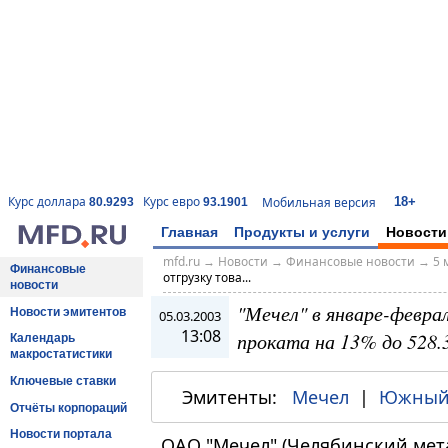
18+
Курс доллара
Курс евро
Мобильная версия
80.9293
93.1901
Главная
Продукты и услуги
Новости
mfd.ru
→
Новости
→
Финансовые новости
→
5 
Финансовые
отгрузку това...
новости
"Мечел" в январе-февра
Новости эмитентов
05.03.2003
13:08
проката на 13% до 528.
Календарь
макростатистики
Ключевые ставки
Эмитенты:
Мечел
|
Южный 
Отчёты корпораций
Новости портала
ОАО "Мечел" (Челябинский мет