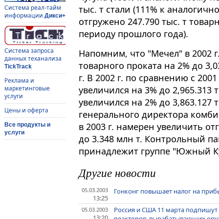
тыс. т стали (111% к аналогичн
Система реал-тайм
информации
Дикси+
отгружено 247.790 тыс. т товар
периоду прошлого года).
Система запроса
Напомним, что "Мечел" в 2002 г
данных теханализа
товарного проката на 2% до 3,0
TickTrack
г. В 2002 г. по сравнению с 200
Реклама и
увеличился на 3% до 2,965.313 т
маркетинговые
услуги
увеличился на 2% до 3,863.127 т
Цены и оферта
генерального директора комби
в 2003 г. намерен увеличить о
Все продукты и
услуги
до 3.348 млн т. Контрольный п
принадлежит группе "Южный Ку
Другие новости
05.03.2003
Гонконг повышает налог на прибы
13:25
Россия и США 11 марта подпишут
05.03.2003
13:20
реакторов, вырабатывающих ор