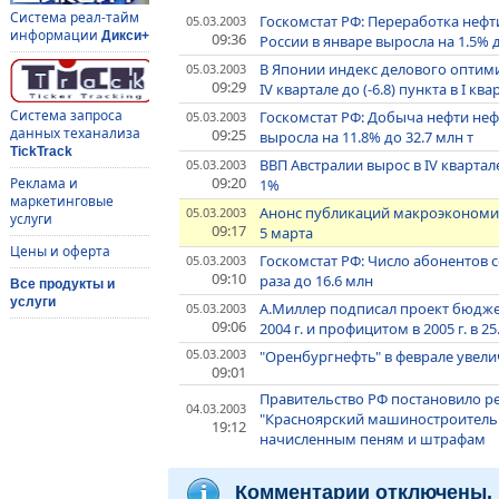
Система реал-тайм
Госкомстат РФ: Переработка не
05.03.2003
информации
Дикси+
09:36
России в январе выросла на 1.5% д
В Японии индекс делового оптими
05.03.2003
09:29
IV квартале до (-6.8) пункта в I ква
Система запроса
Госкомстат РФ: Добыча нефти н
05.03.2003
данных теханализа
09:25
выросла на 11.8% до 32.7 млн т
TickTrack
ВВП Австралии вырос в IV квартале 
05.03.2003
09:20
Реклама и
1%
маркетинговые
Анонс публикаций макроэкономич
05.03.2003
услуги
09:17
5 марта
Цены и оферта
Госкомстат РФ: Число абонентов со
05.03.2003
09:10
раза до 16.6 млн
Все продукты и
услуги
А.Миллер подписал проект бюджет
05.03.2003
09:06
2004 г. и профицитом в 2005 г. в 2
05.03.2003
"Оренбургнефть" в феврале увели
09:01
Правительство РФ постановило р
04.03.2003
"Красноярский машиностроительн
19:12
начисленным пеням и штрафам
Комментарии отключены.