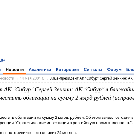
18+
и
Новости
Аналитика
Котировки
Сигналы
Форум
Бло
новости
→
14 мая 2001 г.
→
Вице-президент АК "Сибур" Сергей Зенкин: АК "
т АК "Сибур" Сергей Зенкин: АК "Сибур" в ближайш
местить облигации на сумму 2 млрд рублей (исправ
зместить облигации на сумму 2 млрд. рублей. Об этом заявил сегодня 
еренции "Стратегические инвестиции в российскую промышленность".
н, но, очевидно, он составит 24 месяца.