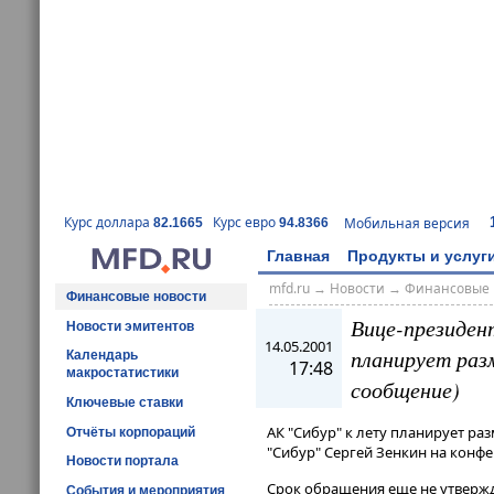
Курс доллара
Курс евро
Мобильная версия
82.1665
94.8366
Главная
Продукты и услуг
mfd.ru
→
Новости
→
Финансовые 
Финансовые новости
Вице-президен
Новости эмитентов
14.05.2001
планирует раз
Календарь
17:48
макростатистики
сообщение)
Ключевые ставки
АК "Сибур" к лету планирует ра
Отчёты корпораций
"Сибур" Сергей Зенкин на конф
Новости портала
Срок обращения еще не утвержде
События и мероприятия