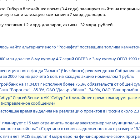
что Сибур в ближайшее время (3-4 года) планирует выйти на вторичны
очную капитализацию компании в 7 млрд. долларов.
 составил 1.2 млрд. долларов, активы - 32 млрд. рублей.
алось найти альтернативного "Роснефти" поставщика топлива камчатс
00 млн долл по 8-му купону 4-7 серий ОВГВЗ и 3-му купону ОГВЗ 1999 
нвестиционного фонда "Атлант" (Челябинск) рекомендовал Собранию 
 за 2000 год из расчета 5 коп. на каждую акцию номиналом 1 рубль
ройбанк на 11.04.01 г исполнил более 75.3% обязательств от общей 
Банк "Воронеж" - 85.9%, ОАО "Дальрыббанк" - 74.9%, ОАО "Башпромбанк
Сибур" Сергей Зенкин: АК "Сибур" в ближайшее время планирует разме
 (исправленное сообщение)
о настоящее время выделила на реализацию проектов в России около 2.3
" планирует с 15 мая ограничить подачу электроэнергии муниципаль
льного хозяйства” г.Струнино в связи с задолженностью в размере 15.
 пяти лет TACIS выделит 4 млрд евро на финансирование своих прогр