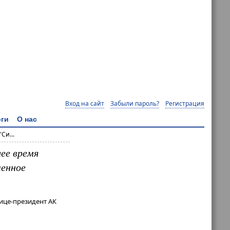
Вход на сайт
Забыли пароль?
Регистрация
ги
О нас
Си...
ее время
ленное
вице-президент АК