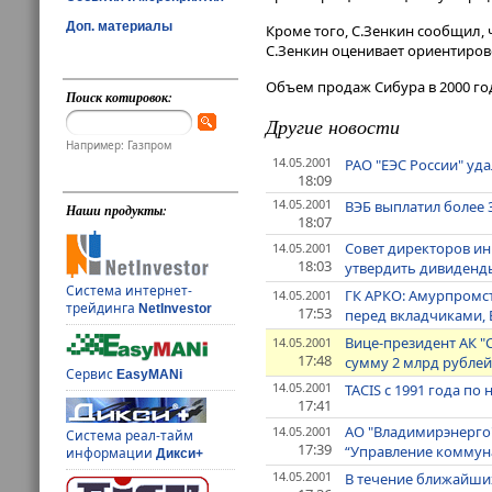
Доп. материалы
Кроме того, С.Зенкин сообщил, 
С.Зенкин оценивает ориентиров
Объем продаж Сибура в 2000 году
Поиск котировок:
Другие новости
Например: Газпром
14.05.2001
РАО "ЕЭС России" уд
18:09
14.05.2001
ВЭБ выплатил более 3
Наши продукты:
18:07
Совет директоров и
14.05.2001
18:03
утвердить дивиденды
Система интернет-
ГК АРКО: Амурпромст
14.05.2001
трейдинга
NetInvestor
17:53
перед вкладчиками, 
Вице-президент АК "
14.05.2001
17:48
сумму 2 млрд рублей
Сервис
EasyMANi
14.05.2001
TACIS с 1991 года п
17:41
АО "Владимирэнерго
14.05.2001
Система реал-тайм
17:39
“Управление коммуна
информации
Дикси+
14.05.2001
В течение ближайших