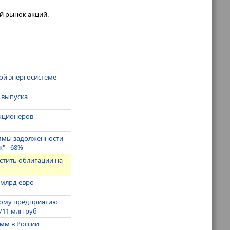
й рынок акций.
кой энергосистеме
г выпуска
акционеров
суммы задолженности
" - 68%
стить облигации на
 млрд евро
ному предприятию
711 млн руб
амм в России