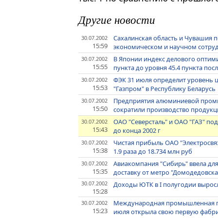
Другие новости
Сахалинская область и Чувашия 
30.07.2002
15:59
экономическом и научном сотру
В Японии индекс делового оптими
30.07.2002
15:55
пункта до уровня 45.4 пункта пос
ФЭК 31 июля определит уровень 
30.07.2002
15:53
"Газпром" в Республику Беларусь
Предприятия алюминиевой промы
30.07.2002
15:50
сократили производство продукци
ОАО "Северсталь" и ОАО "ГАЗ" по
30.07.2002
15:43
до конца 2002 г
Чистая прибыль ОАО "Электросвяз
30.07.2002
15:38
1.9 раза до 18.734 млн руб
Авиакомпания "Сибирь" ввела для
30.07.2002
15:35
доставку от метро "Домодедовск
30.07.2002
Доходы ЮТК в I полугодии выросл
15:28
Международная промышленная гр
30.07.2002
15:23
июля открыла свою первую фабрик