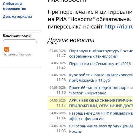
События и
мероприятия
При перепечатке и цитировани
Доп. материалы
на РИА "Новости" обязательна.
гиперссылка на сайт
http://ria.r
Поиск котировок:
Другие новости
Портовую инфраструктуру Росси
04.06.2026
Например: Газпром
11:47
современных технологий
04.06.2026
Перевозки по Севморпути в 2026 
11:42
Курс рубля к юаню на Московской
04.06.2026
11:26
приближаясь к 11 руб
Более 66 тыс экспедиторов зарег
04.06.2026
11:19
"Гослог" - Минтранс
APPLE БЕЗ ОБЪЯСНЕНИЯ ПРИЧИН
04.06.2026
11:17
ПРИЛОЖЕНИЙ, ОГРАНИЧИВ ДОСТУ
Разрешение для НПФ прямых инве
04.06.2026
11:14
эффект - финансист
РФ ограничила ввоз продукции А
04.06.2026
11:03
России