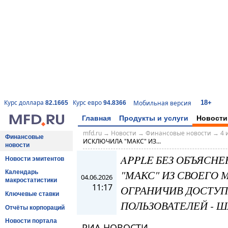
18+
Курс доллара
Курс евро
Мобильная версия
82.1665
94.8366
Главная
Продукты и услуги
Новости
mfd.ru
→
Новости
→
Финансовые новости
→
4 
Финансовые
ИСКЛЮЧИЛА "МАКС" ИЗ...
новости
APPLE БЕЗ ОБЪЯСН
Новости эмитентов
"МАКС" ИЗ СВОЕГО
Календарь
04.06.2026
макростатистики
11:17
ОГРАНИЧИВ ДОСТУП
Ключевые ставки
ПОЛЬЗОВАТЕЛЕЙ - 
Отчёты корпораций
Новости портала
РИА НОВОСТИ