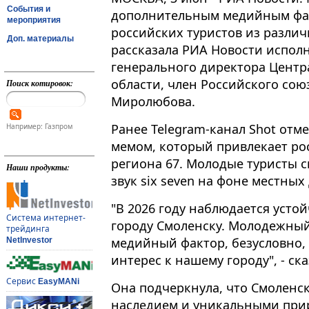
События и
дополнительным медийным фа
мероприятия
российских туристов из различ
Доп. материалы
рассказала РИА Новости испо
генерального директора Центр
области, член Российского сою
Поиск котировок:
Миролюбова.
Ранее Telegram-канал Shot отме
Например: Газпром
мемом, который привлекает рос
региона 67​​​. Молодые турист
Наши продукты:
звук six seven на фоне местны
"В 2026 году наблюдается усто
Система интернет-
городу Смоленску. Молодежный
трейдинга
медийный фактор, безусловно,
NetInvestor
интерес к нашему городу", - с
Сервис
EasyMANi
Она подчеркнула, что Смоленс
наследием и уникальными пр