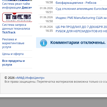
16:58
биофармацевтике - Рябков
Система реал-тайм
информации
Дикси+
01.06.2026
Суд отклонил апелляцию Euroclea
16:51
01.06.2026
Индекс PMI Manufacturing США з
16:50
Система запроса
ЦБ РФ ПРОДЛИЛ ДО 7 ДЕКАБРЯ 2
01.06.2026
данных теханализа
16:35
РУБЕЖ ДЛЯ НЕРЕЗИДЕНТОВ ИЗ НЕ
TickTrack
Реклама и
Комментарии отключены.
маркетинговые
услуги
Цены и оферта
Все продукты и
услуги
© 2026
«МФД-ИнфоЦентр»
Все права защищены. Перепечатка материалов возможна только со ссы