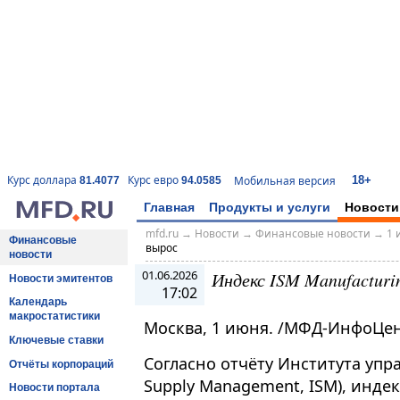
18+
Курс доллара
Курс евро
Мобильная версия
81.4077
94.0585
Главная
Продукты и услуги
Новости
mfd.ru
→
Новости
→
Финансовые новости
→
1 
Финансовые
вырос
новости
01.06.2026
Индекс ISM Manufactur
Новости эмитентов
17:02
Календарь
макростатистики
Москва, 1 июня. /МФД-ИнфоЦен
Ключевые ставки
Согласно отчёту Института упра
Отчёты корпораций
Supply Management, ISM), инде
Новости портала