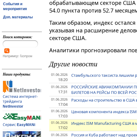
обрабатывающем секторе США (I
События и
мероприятия
54.0 пункта против 52.7 месяце
Доп. материалы
Таким образом, индекс остался
указывая на расширение дело
Поиск котировок:
секторе США.
Аналитики прогнозировали пов
Например: Газпром
Другие новости
Наши продукты:
01.06.2026
Стамбульского таксиста лишили р
18:20
РОССИЙСКИЕ АВИАКОМПАНИИ ПР
01.06.2026
17:31
БИЛЕТОВ НА РЕЙСЫ ПО ВСЕЙ РО
Система интернет-
01.06.2026
Расходы на строительство в США 
трейдинга
17:04
NetInvestor
01.06.2026
Ценовая компонента индекса ISM
17:03
01.06.2026
Индекс ISM Manufacturing США в 
Сервис
EasyMANi
17:02
Россия и Куба работают над проек
01.06.2026