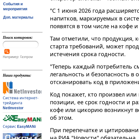
События и
мероприятия
"С 1 июня 2026 года расширяе
напитков, маркируемых в систем
Доп. материалы
появятся в том числе на кофе и
Поиск котировок:
Там отметили, что продукция, 
старта требований, может прод
истечения срока годности.
Например: Газпром
"Теперь каждый потребитель с
легальность и безопасность в 
Наши продукты:
отсканировать код в приложени
Код покажет, кто произвел или
Система интернет-
позиции, ее срок годности и р
трейдинга
NetInvestor
кофе или цикорию возникнут 
об этом.
Сервис
EasyMANi
При перепечатке и цитировани
на РИА "Новости" обязательна.