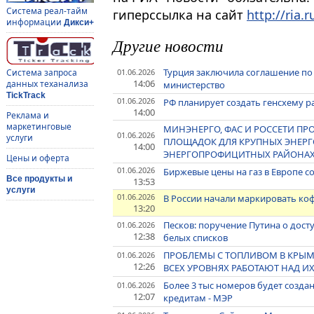
Система реал-тайм
гиперссылка на сайт
http://ria.r
информации
Дикси+
Другие новости
Турция заключила соглашение по
01.06.2026
Система запроса
14:06
данных теханализа
министерство
TickTrack
01.06.2026
РФ планирует создать генсхему 
14:00
Реклама и
маркетинговые
МИНЭНЕРГО, ФАС И РОССЕТИ П
01.06.2026
услуги
ПЛОЩАДОК ДЛЯ КРУПНЫХ ЭНЕРГ
14:00
ЭНЕРГОПРОФИЦИТНЫХ РАЙОНАХ 
Цены и оферта
01.06.2026
Биржевые цены на газ в Европе с
Все продукты и
13:53
услуги
01.06.2026
В России начали маркировать ко
13:20
Песков: поручение Путина о дост
01.06.2026
12:38
белых списков
ПРОБЛЕМЫ С ТОПЛИВОМ В КРЫМУ
01.06.2026
12:26
ВСЕХ УРОВНЯХ РАБОТАЮТ НАД И
Более 3 тыс номеров будет создан
01.06.2026
12:07
кредитам - МЭР