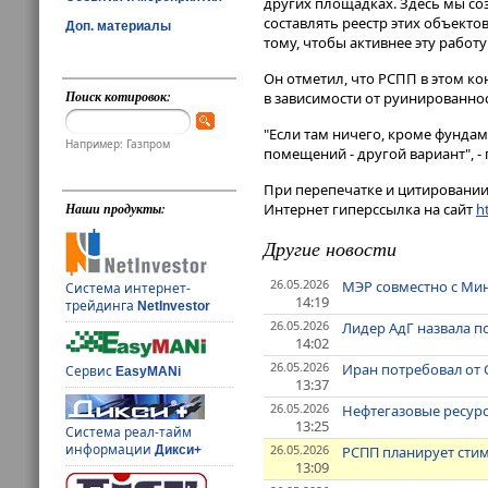
других площадках. Здесь мы со
составлять реестр этих объекто
Доп. материалы
тому, чтобы активнее эту работу 
Он отметил, что РСПП в этом ко
Поиск котировок:
в зависимости от руинированнос
"Если там ничего, кроме фундам
Например: Газпром
помещений - другой вариант", - 
При перепечатке и цитировании 
Интернет гиперссылка на сайт
ht
Наши продукты:
Другие новости
26.05.2026
МЭР совместно с Ми
Система интернет-
14:19
трейдинга
NetInvestor
26.05.2026
Лидер АдГ назвала п
14:02
26.05.2026
Иран потребовал от 
Сервис
EasyMANi
13:37
26.05.2026
Нефтегазовые ресур
13:25
Система реал-тайм
информации
26.05.2026
РСПП планирует стим
Дикси+
13:09