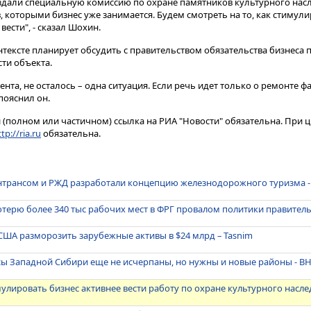
здали специальную комиссию по охране памятников культурного насл
в, которыми бизнес уже занимается. Будем смотреть на то, как стимули
вести", - сказал Шохин.
нтексте планирует обсудить с правительством обязательства бизнеса
ти объекта.
ента, не осталось – одна ситуация. Если речь идет только о ремонте ф
пояснил он.
(полном или частичном) ссылка на РИА "Новости" обязательна. При ц
tp://ria.ru
обязательна.
нтрансом и РЖД разработали концепцию железнодорожного туризма -
отерю более 340 тыс рабочих мест в ФРГ провалом политики правител
США разморозить зарубежные активы в $24 млрд – Tasnim
сы Западной Сибири еще не исчерпаны, но нужны и новые районы - 
улировать бизнес активнее вести работу по охране культурного насле