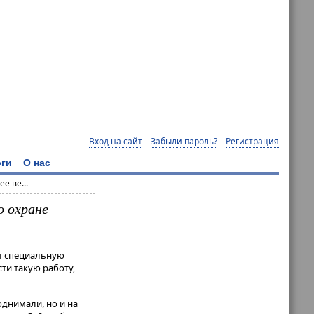
Вход на сайт
Забыли пароль?
Регистрация
ги
О нас
е ве...
о охране
л специальную
ти такую работу,
однимали, но и на