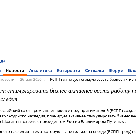
18+
и
Новости
Аналитика
Котировки
Сигналы
Форум
Бло
новости
→
26 мая 2026 г.
→
РСПП планирует стимулировать бизнес активне
т стимулировать бизнес активнее вести работу п
аследия
. Российский союз промышленников и предпринимателей (РСПП) созда
культурного наследия, планирует активнее стимулировать бизнес вес
р Шохин на встрече с президентом России Владимиром Путиным.
го наследия – тема, которую вы не только на съезде (РСПП - ред​​​.) п