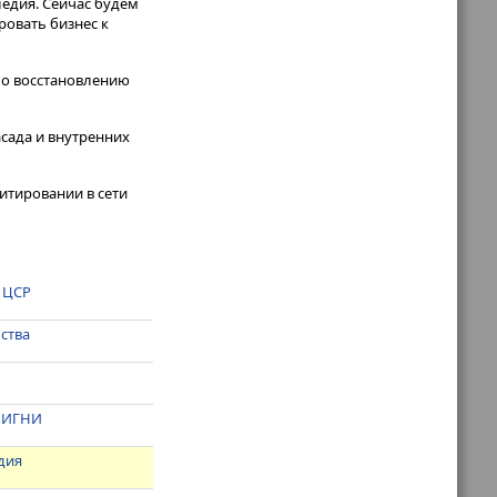
едия. Сейчас будем
ровать бизнес к
 по восстановлению
асада и внутренних
итировании в сети
 ЦСР
ьства
ВНИГНИ
дия