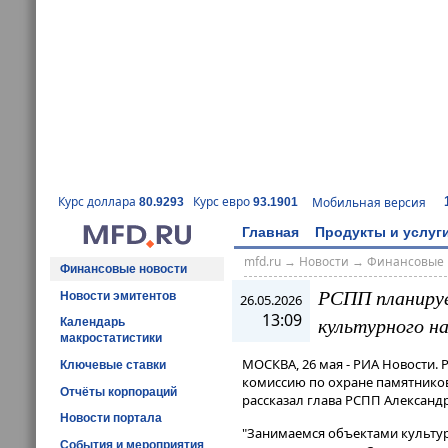
Курс доллара
Курс евро
Мобильная версия
80.9293
93.1901
Главная
Продукты и услуг
mfd.ru
→
Новости
→
Финансовые 
Финансовые новости
РСПП планируе
Новости эмитентов
26.05.2026
13:09
культурного н
Календарь
макростатистики
МОСКВА, 26 мая - РИА Новости
Ключевые ставки
комиссию по охране памятников 
Отчёты корпораций
рассказал глава РСПП Александ
Новости портала
"Занимаемся объектами культурно
События и мероприятия