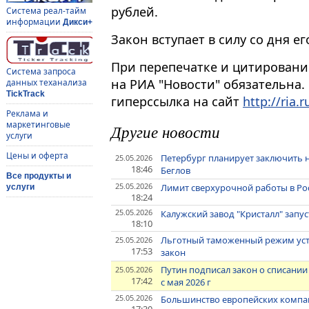
рублей.
Система реал-тайм
информации
Дикси+
Закон вступает в силу со дня 
При перепечатке и цитировани
Система запроса
на РИА "Новости" обязательна.
данных теханализа
TickTrack
гиперссылка на сайт
http://ria.r
Реклама и
маркетинговые
Другие новости
услуги
Цены и оферта
Петербург планирует заключить 
25.05.2026
18:46
Беглов
Все продукты и
25.05.2026
Лимит сверхурочной работы в Росс
услуги
18:24
25.05.2026
Калужский завод "Кристалл" запу
18:10
Льготный таможенный режим уста
25.05.2026
17:53
закон
Путин подписал закон о списании
25.05.2026
17:42
с мая 2026 г
25.05.2026
Большинство европейских компан