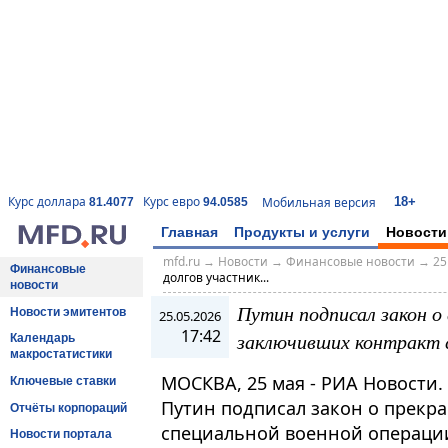
18+
Курс доллара
Курс евро
Мобильная версия
81.4077
94.0585
Главная
Продукты и услуги
Новости
mfd.ru
→
Новости
→
Финансовые новости
→
25
Финансовые
долгов участник...
новости
Путин подписал закон о
Новости эмитентов
25.05.2026
17:42
заключивших контракт с
Календарь
макростатистики
МОСКВА, 25 мая - РИА Новости
Ключевые ставки
Путин подписал закон о прекр
Отчёты корпораций
специальной военной операции
Новости портала