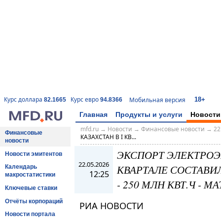
18+
Курс доллара
Курс евро
Мобильная версия
82.1665
94.8366
Главная
Продукты и услуги
Новости
mfd.ru
→
Новости
→
Финансовые новости
→
22
Финансовые
КАЗАХСТАН В I КВ...
новости
ЭКСПОРТ ЭЛЕКТРОЭН
Новости эмитентов
22.05.2026
КВАРТАЛЕ СОСТАВИЛ
Календарь
12:25
макростатистики
- 250 МЛН КВТ.Ч - 
Ключевые ставки
Отчёты корпораций
РИА НОВОСТИ
Новости портала