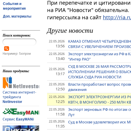
При перепечатке и цитировани
События и
мероприятия
на РИА "Новости" обязательна.
гиперссылка на сайт
http://ria.r
Доп. материалы
Другие новости
Поиск котировок:
КАМАЗ ОТМЕНИЛ ЧЕТЫРЕХДНЕВН
22.05.2026
13:56
СВЯЗИ С УВЕЛИЧЕНИЕМ ПРОИЗВ
Экспорт электроэнергии из РФ в Ка
22.05.2026
Например: Газпром
13:40
"Интер РАО"
СУД В МОСКВЕ 26 МАЯ РАССМОТ
22.05.2026
Наши продукты:
ИСПОЛНЕНИИ РЕШЕНИЯ О ВЗЫСКАН
13:17
СЛУЖБА СУДА РИА НОВОСТИ
Власти проработают вопрос пров
22.05.2026
12:50
движения
Система интернет-
ЭКСПОРТ ЭЛЕКТРОЭНЕРГИИ ИЗ РФ 
22.05.2026
трейдинга
12:25
КВТ.Ч, В МОНГОЛИЮ - 250 МЛН КВ
NetInvestor
Экспорт зерновых РФ по итогам се
22.05.2026
11:58
Лут
Сервис
EasyMANi
22.05.2026
Суд в Москве удовлетворил иск МК
11:35