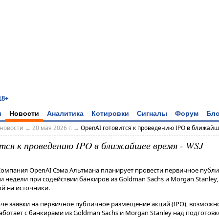
18+
и
Новости
Аналитика
Котировки
Сигналы
Форум
Бло
новости
→
20 мая 2026 г.
→
OpenAI готовится к проведению IPO в ближайше
тся к проведению IPO в ближайшее время - WSJ
 Компания OpenAI Сэма Альтмана планирует провести первичное пуб
и недели при содействии банкиров из Goldman Sachs и Morgan Stanley
кой на источники.
че заявки на первичное публичное размещение акций (IPO), возможно, у
аботает с банкирами из Goldman Sachs и Morgan Stanley над подготовко