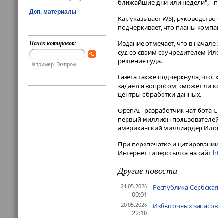
ближайшие дни или недели", - 
Доп. материалы
Как указывает WSJ, руководство 
подчеркивает, что планы компа
Поиск котировок:
Издание отмечает, что в начале
суд со своим соучредителем Ил
решение суда.
Например: Газпром
Газета также подчеркнула, что
задается вопросом, сможет ли 
центры обработки данных.
OpenAI - разработчик чат-бота 
первый миллион пользователей 
американский миллиардер Илон 
При перепечатке и цитировании 
Интернет гиперссылка на сайт
ht
Другие новости
21.05.2026
Республика Сербская
00:01
20.05.2026
Избыточных запасов а
22:10