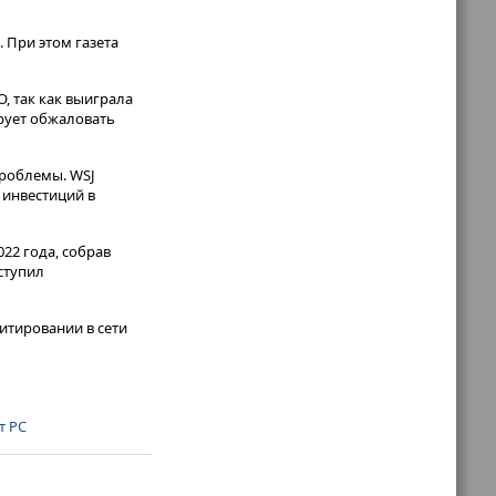
. При этом газета
, так как выиграла
ирует обжаловать
проблемы. WSJ
 инвестиций в
22 года, собрав
ступил
итировании в сети
т РС