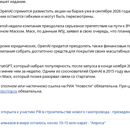
пишет издание.
OpenAI стремится разместить акции на бирже уже в сентябре 2026 года
нии остаются гибкими и могут быть пересмотрены.
 этой недели компания преодолела серьезное препятствие на пути к IPO
оном Маском. Маск, по данным WSJ, заявил в свою очередь, что план
, кроме юридических, OpenAI придется преодолеть также финансовые 
компания собрать достаточно средств для покрытия своих масштабных
ChatGPT, который набрал популярность после запуска в конце ноября 20
менее чем за неделю. Одним из сооснователей OpenAI в 2015 году вы
Маск, который позже разорвал связи со стартапом.
(полном или частичном) ссылка на РИА "Новости" обязательна. При ц
tp://ria.ru
обязательна.
 открыта к участию РФ в строительстве нового газопровода - президен
лмазов в мире осталось около 10-15 млн карат - "Алроса"