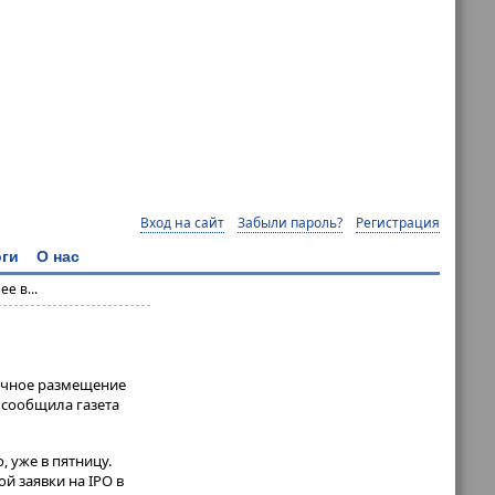
Вход на сайт
Забыли пароль?
Регистрация
ги
О нас
е в...
личное размещение
, сообщила газета
же в пятницу​​​.
й заявки на IPO в