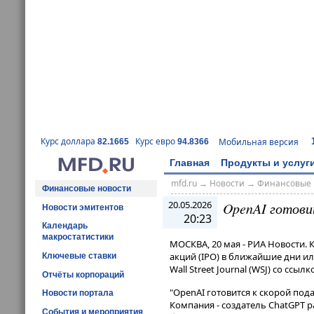
Курс доллара
Курс евро
Мобильная версия
82.1665
94.8366
Главная
Продукты и услуг
mfd.ru
→
Новости
→
Финансовые 
Финансовые новости
20.05.2026
OpenAI готови
Новости эмитентов
20:23
Календарь
макростатистики
МОСКВА, 20 мая - РИА Новости.
акций (IPO) в ближайшие дни ил
Ключевые ставки
Wall Street Journal (WSJ) со ссыл
Отчёты корпораций
"OpenAI готовится к скорой пода
Новости портала
Компания - создатель ChatGPT р
События и мероприятия