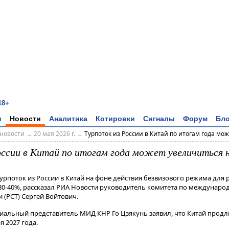
18+
и
Новости
Аналитика
Котировки
Сигналы
Форум
Бло
новости
→
20 мая 2026 г.
→
Турпоток из России в Китай по итогам года може
оссии в Китай по итогам года может увеличиться 
Турпоток из России в Китай на фоне действия безвизового режима для
 30-40%, рассказал РИА Новости руководитель комитета по междунаро
 (РСТ) Сергей Войтович.
циальный представитель МИД КНР Го Цзякунь заявил, что Китай продл
027 года​​​.