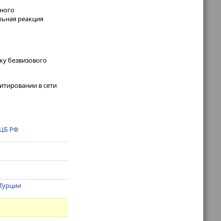
дного
льная реакция
ку безвизового
итировании в сети
 ЦБ РФ
 Турции