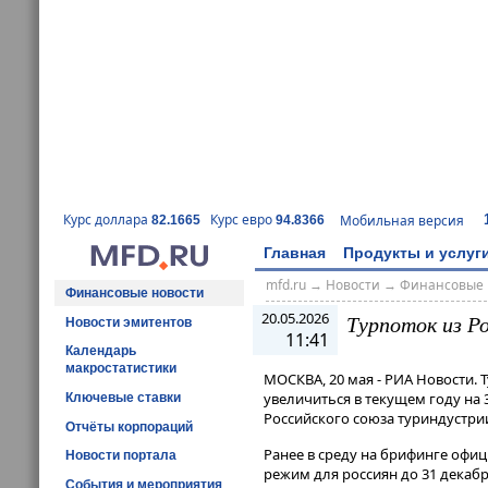
Курс доллара
Курс евро
Мобильная версия
82.1665
94.8366
Главная
Продукты и услуг
mfd.ru
→
Новости
→
Финансовые 
Финансовые новости
20.05.2026
Турпоток из Р
Новости эмитентов
11:41
Календарь
макростатистики
МОСКВА, 20 мая - РИА Новости. 
увеличиться в текущем году на
Ключевые ставки
Российского союза туриндустрии
Отчёты корпораций
Ранее в среду на брифинге офи
Новости портала
режим для россиян до 31 декабря 2
События и мероприятия