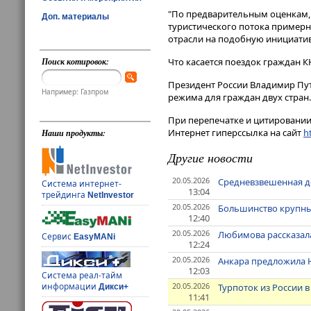
"По предварительным оценкам,
Доп. материалы
туристического потока примерн
отрасли на подобную инициативу
Поиск котировок:
Что касается поездок граждан КН
Президент России Владимир Пути
Например: Газпром
режима для граждан двух стран.
При перепечатке и цитировании 
Интернет гиперссылка на сайт
ht
Наши продукты:
Другие новости
20.05.2026
Средневзвешенная до
Система интернет-
13:04
трейдинга
NetInvestor
20.05.2026
Большинство крупных
12:40
20.05.2026
Любимова рассказала
Сервис
EasyMANi
12:24
20.05.2026
Анкара предложила Н
12:03
Система реал-тайм
20.05.2026
информации
Турпоток из России в
Дикси+
11:41