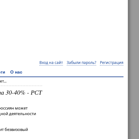
Вход на сайт
Забыли пароль?
Регистрация
ги
О нас
т...
на 30-40% - РСТ
 россиян может
дной деятельности
ит безвизовый