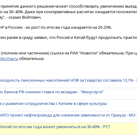
 принятие данного решения может способствовать увеличению выез
о на 30–40%. Даже при консервативных расчетах ожидается положите
", - сказал Войтович.
Р в Россию - их рост по итогам года ожидается на 20-25%.
н ранее в среду заявил, что Россия и Китай будут продолжать практи
(полном или частичном) ссылка на РИА "Новости" обязательна. При ц
tp://ria.ru
обязательна.
ходность пенсионных накоплений НПФ за I квартал составила 13,1% -
 банков РФ снизили ставки по вкладам - "Финуслуги"
 о развитии сотрудничества с Китаем в сфере культуры
АТО проект нефтепровода для снижения зависимости от Ормуза - МО
 Китай по итогам года может увеличиться на 30-40% - РСТ