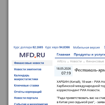
Курс доллара
Курс евро
Мобильная версия
82.1665
94.8366
Главная
Продукты и услуг
mfd.ru
→
Новости
→
Финансовые 
Финансовые новости
18.05.2026
Фестиваль-ярм
Новости эмитентов
07:19
Календарь
макростатистики
ХАРБИН (Китай), 18 мая – РИА Н
Харбинской международной торг
Ключевые ставки
корреспондент РИА Новости.
Отчёты корпораций
"Рада приветствовать вас на с
Новости портала
в Китае уже седьмой раз", - за
События и мероприятия