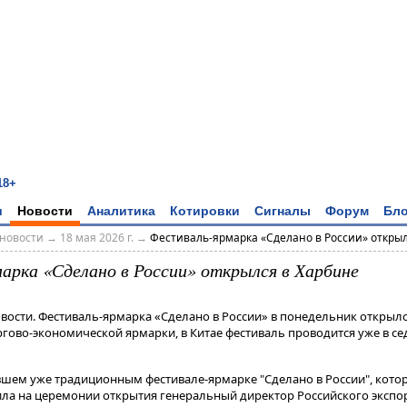
18+
и
Новости
Аналитика
Котировки
Сигналы
Форум
Бло
новости
→
18 мая 2026 г.
→
Фестиваль-ярмарка «Сделано в России» открылс
арка «Сделано в России» открылся в Харбине
овости. Фестиваль-ярмарка «Сделано в России» в понедельник открыл
ово-экономической ярмарки, в Китае фестиваль проводится уже в се
тавшем уже традиционным фестивале-ярмарке "Сделано в России", кот
явила на церемонии открытия генеральный директор Российского экспо