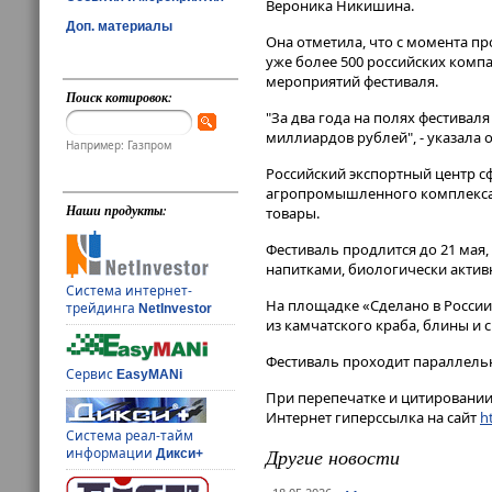
Вероника Никишина​​​.
Доп. материалы
Она отметила, что с момента пр
уже более 500 российских комп
мероприятий фестиваля.
Поиск котировок:
"За два года на полях фестивал
миллиардов рублей", - указала о
Например: Газпром
Российский экспортный центр с
агропромышленного комплекса,
Наши продукты:
товары.
Фестиваль продлится до 21 мая,
напитками, биологически актив
Система интернет-
На площадке «Сделано в России
трейдинга
NetInvestor
из камчатского краба, блины и 
Фестиваль проходит параллель
Сервис
EasyMANi
При перепечатке и цитировании 
Интернет гиперссылка на сайт
ht
Система реал-тайм
Другие новости
информации
Дикси+