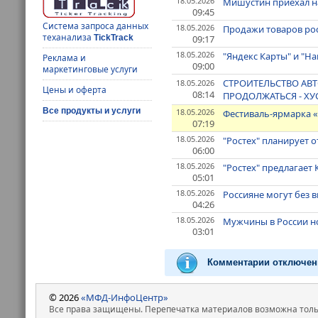
18.05.2026
Мишустин приехал 
09:45
Система запроса данных
18.05.2026
Продажи товаров рос
теханализа
09:17
TickTrack
18.05.2026
"Яндекс Карты" и "Н
Реклама и
09:00
маркетинговые услуги
СТРОИТЕЛЬСТВО АВТ
18.05.2026
Цены и оферта
08:14
ПРОДОЛЖАТЬСЯ - Х
Все продукты и услуги
18.05.2026
Фестиваль-ярмарка «
07:19
18.05.2026
"Ростех" планирует 
06:00
18.05.2026
"Ростех" предлагает
05:01
18.05.2026
Россияне могут без в
04:26
18.05.2026
Мужчины в России н
03:01
Комментарии отключен
© 2026
«МФД-ИнфоЦентр»
Все права защищены. Перепечатка материалов возможна только