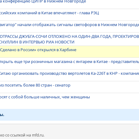
на конференцию ЦИПР в Нижнем Новгороде
сийских компаний в Китае впечатляют - глава РЭЦ
авигатор" начали отображать сигналы светофоров в Нижнем Новгород
ОТРАССЫ ДЖУБГА-СОЧИ ОТЛОЖЕНО НА ОДИН-ДВА ГОДА, ПРОЕКТИРОВ
УСНУЛЛИН В ИНТЕРВЬЮ РИА НОВОСТИ
Сделано в России» открылся в Харбине
открыть еще три розничных магазина с янтарем в Китае - представител
 Китаю организовать производство вертолетов Ка-226Т в КНР - компани
из посетить более 80 стран - сенатор
осят с собой больше наличных, чем женщины
ы.
 со ссылкой на mfd.ru.