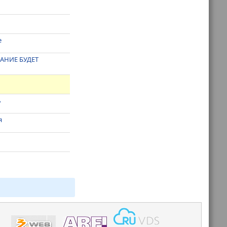
е
АНИЕ БУДЕТ
ь
я