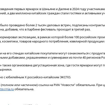
оведения первых ярмарок в Шэньяне и Даляне в 2024 году участникам
аний, а два миллиона китайских граждан стали гостями и активными 
я было проведено более 2 тысяч деловых встреч, подписаны контракт
на, добавив, что в Харбине фестиваль проходит в третий раз.
формировал экспозицию, в рамках которой более 100 российских про
 косметики, товаров народного потребления, ювелирной продукции 
 и на его стендах китайские покупатели могут ознакомиться с продукт
ными добавками, украшениями и сувенирами из почти 40 регионов Ро
» также организована дегустационная зона, где гости ярмарки могут
сырники.
но с юбилейным X российско-китайским ЭКСПО.
(полном или частичном) ссылка на РИА "Новости" обязательна. При ц
tp://ria.ru
обязательна.