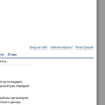
Вход на сайт
Забыли пароль?
Регистрация
ги
О нас
я в...
ся на площадке
дьмой раз, передает
орый мы организуем
ртного центра