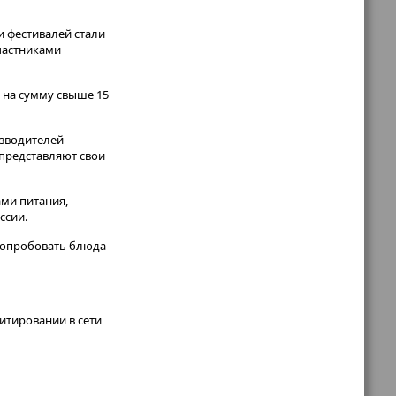
и фестивалей стали
участниками
ы на сумму свыше 15
изводителей
представляют свои
ами питания,
ссии.
 попробовать блюда
итировании в сети