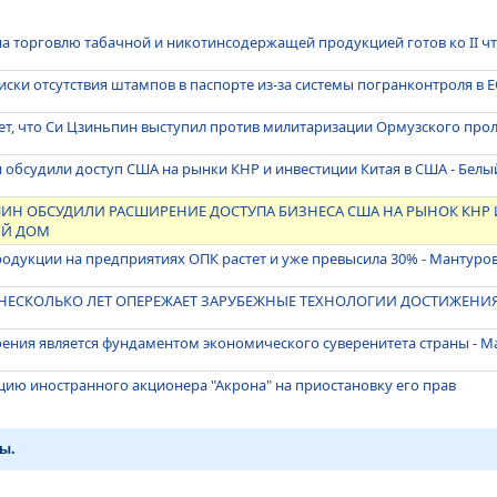
на торговлю табачной и никотинсодержащей продукцией готов ко II ч
иски отсутствия штампов в паспорте из-за системы погранконтроля в Е
ет, что Си Цзиньпин выступил против милитаризации Ормузского про
 обсудили доступ США на рынки КНР и инвестиции Китая в США - Белы
ПИН ОБСУДИЛИ РАСШИРЕНИЕ ДОСТУПА БИЗНЕСА США НА РЫНОК КНР
ЫЙ ДОМ
одукции на предприятиях ОПК растет и уже превысила 30% - Мантуро
А НЕСКОЛЬКО ЛЕТ ОПЕРЕЖАЕТ ЗАРУБЕЖНЫЕ ТЕХНОЛОГИИ ДОСТИЖЕНИЯ
ения является фундаментом экономического суверенитета страны - М
цию иностранного акционера "Акрона" на приостановку его прав
ы.