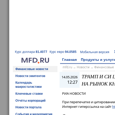
Курс доллара
Курс евро
Мобильная версия
81.4077
94.0585
Главная
Продукты и услуг
mfd.ru
→
Новости
→
Финансовые 
Финансовые новости
ТРАМП И СИ
Новости эмитентов
14.05.2026
12:27
НА РЫНОК К
Календарь
макростатистики
РИА НОВОСТИ
Ключевые ставки
Отчёты корпораций
При перепечатке и цитировании 
Интернет гиперссылка на сайт
ht
Новости портала
События и мероприятия