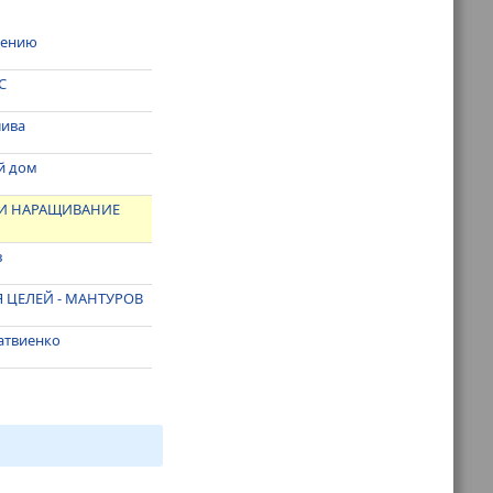
тению
С
лива
й дом
 И НАРАЩИВАНИЕ
в
 ЦЕЛЕЙ - МАНТУРОВ
атвиенко