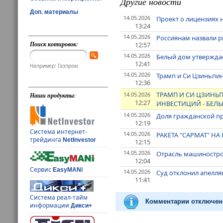
Другие новости
Доп. материалы
14.05.2026
Проект о лицензиях 
13:24
14.05.2026
Россиянам назвали р
Поиск котировок:
12:57
14.05.2026
Белый дом утвержда
12:41
Например: Газпром
14.05.2026
Трамп и Си Цзиньпин
12:36
ТРАМП И СИ ЦЗИНЬ
14.05.2026
Наши продукты:
12:27
ИНВЕСТИЦИЙ - БЕЛ
14.05.2026
Доля гражданской пр
12:19
Система интернет-
14.05.2026
РАКЕТА "САРМАТ" Н
трейдинга
NetInvestor
12:15
14.05.2026
Отрасль машиностро
12:04
Сервис
EasyMANi
14.05.2026
Суд отклонил апелля
11:41
Система реал-тайм
Комментарии отключен
информации
Дикси+