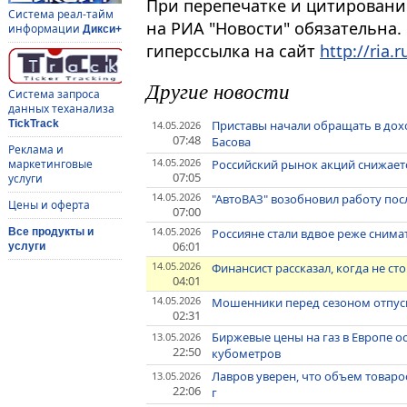
При перепечатке и цитировани
Система реал-тайм
на РИА "Новости" обязательна.
информации
Дикси+
гиперссылка на сайт
http://ria.r
Другие новости
Система запроса
данных теханализа
Приставы начали обращать в дох
TickTrack
14.05.2026
07:48
Басова
Реклама и
14.05.2026
Российский рынок акций снижается
маркетинговые
07:05
услуги
14.05.2026
"АвтоВАЗ" возобновил работу пос
Цены и оферта
07:00
14.05.2026
Россияне стали вдвое реже снима
Все продукты и
06:01
услуги
14.05.2026
Финансист рассказал, когда не ст
04:01
14.05.2026
Мошенники перед сезоном отпуск
02:31
Биржевые цены на газ в Европе ос
13.05.2026
22:50
кубометров
Лавров уверен, что объем товаро
13.05.2026
22:06
г