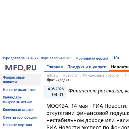
18+
Курс доллара
Курс евро
Мобильная версия
81.4077
94.0585
Главная
Продукты и услуги
Новости
mfd.ru
→
Новости
→
Финансовые новости
→
14
Финансовые
брать кредит
новости
14.05.2026
Финансист рассказал, к
Новости эмитентов
04:01
Календарь
макростатистики
МОСКВА, 14 мая - РИА Новости.
Ключевые ставки
отсутствии финансовой подушки
Отчёты корпораций
нестабильном доходе или налич
Новости портала
РИА Новости эксперт по фондо