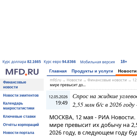
18+
Курс доллара
Курс евро
Мобильная версия
82.1665
94.8366
Главная
Продукты и услуги
Новости
mfd.ru
→
Новости
→
Финансовые новости
→
12
Финансовые
мире превысит до...
новости
Спрос на жидкие углево
Новости эмитентов
12.05.2026
19:49
2,55 млн б/с в 2026 году 
Календарь
макростатистики
МОСКВА, 12 мая - РИА Новости.
Ключевые ставки
мире превысит их добычу на 2,
Отчёты корпораций
2026 году, в следующем году б
Новости портала