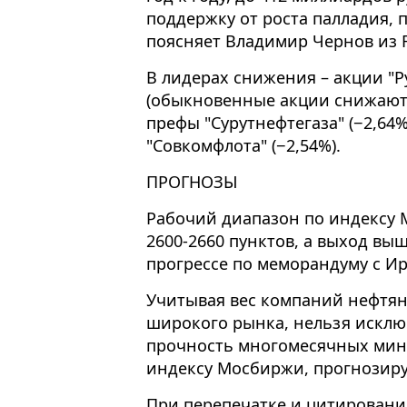
поддержку от роста палладия, п
поясняет Владимир Чернов из F
В лидерах снижения – акции "Ру
(обыкновенные акции снижаются
префы "Сурутнефтегаза" (−2,64
"Совкомфлота" (−2,54%).
ПРОГНОЗЫ
Рабочий диапазон по индексу 
2600-2660 пунктов, а выход в
прогрессе по меморандуму с Ир
Учитывая вес компаний нефтян
широкого рынка, нельзя исклю
прочность многомесячных мини
индексу Мосбиржи, прогнозиру
При перепечатке и цитировани