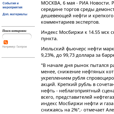
МОСКВА, 6 мая - РИА Новости. 
События и
мероприятия
середине торгов среды демонс
Доп. материалы
дешевеющей нефти и крепкого р
комментариев экспертов.
Поиск котировок:
Индекс Мосбиржи к 14​​​.55 мск 
пункта.
Например: Газпром
Июльский фьючерс нефти марки
9,23%, до 99,73 доллара за барр
"В начале дня рынок пытался р
менее, снижение нефтяных кот
укреплением рубля спровоциро
акций. Крепкий рубль в сочета
нефть - неблагоприятный сцена
всего, представителей нефтега
индекс Мосбиржи нефти и газа
снижаясь на 2%",- отмечает Ал