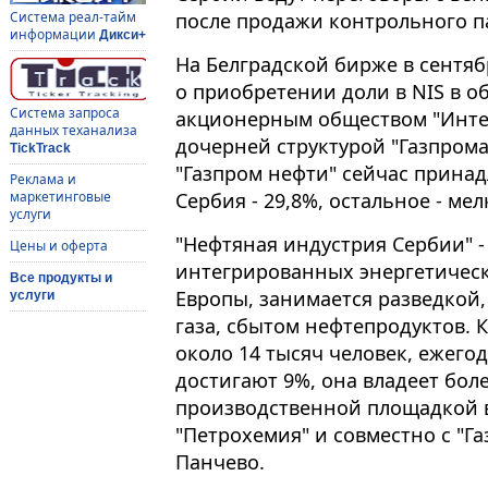
после продажи контрольного п
Система реал-тайм
информации
Дикси+
На Белградской бирже в сентяб
о приобретении доли в NIS в об
Система запроса
акционерным обществом "Интел
данных теханализа
дочерней структурой "Газпрома
TickTrack
"Газпром нефти" сейчас принад
Реклама и
Сербия - 29,8%, остальное - ме
маркетинговые
услуги
"Нефтяная индустрия Сербии" 
Цены и оферта
интегрированных энергетичес
Все продукты и
Европы, занимается разведкой
услуги
газа, сбытом нефтепродуктов. 
около 14 тысяч человек, ежег
достигают 9%, она владеет боле
производственной площадкой в
"Петрохемия" и совместно с "Га
Панчево.