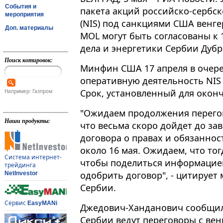
События и
пакета акций российско-сербс
мероприятия
(NIS) под санкциями США венг
Доп. материалы
MOL могут быть согласованы к 
дела и энергетики Сербии Дуб
Поиск котировок:
Минфин США 17 апреля в очере
оперативную деятельность NIS п
Срок, установленный для оконч
Например: Газпром
"Ожидаем продолжения перегово
Наши продукты:
что весьма скоро дойдет до за
договора о правах и обязаннос
около 16 мая. Ожидаем, что тог
Система интернет-
чтобы поделиться информацие
трейдинга
одобрить договор", - цитирует
NetInvestor
Сербии.
Сервис
EasyMANi
Джедович-Ханданович сообщила
Сербии ведут переговоры с вен