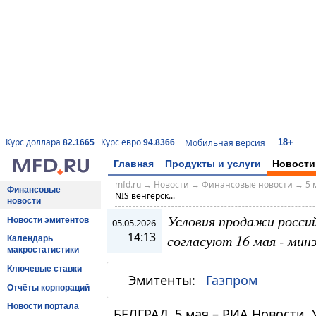
18+
Курс доллара
Курс евро
Мобильная версия
82.1665
94.8366
Главная
Продукты и услуги
Новости
mfd.ru
→
Новости
→
Финансовые новости
→
5 
Финансовые
NIS венгерск...
новости
Условия продажи россий
Новости эмитентов
05.05.2026
14:13
согласуют 16 мая - мин
Календарь
макростатистики
Ключевые ставки
Эмитенты:
Газпром
Отчёты корпораций
Новости портала
БЕЛГРАД, 5 мая – РИА Новости.