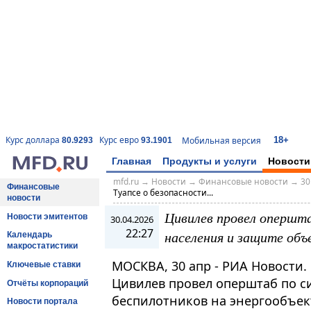
18+
Курс доллара
Курс евро
Мобильная версия
80.9293
93.1901
Главная
Продукты и услуги
Новости
mfd.ru
→
Новости
→
Финансовые новости
→
30
Финансовые
Туапсе о безопасности...
новости
Цивилев провел опершта
Новости эмитентов
30.04.2026
22:27
населения и защите об
Календарь
макростатистики
МОСКВА, 30 апр - РИА Новости.
Ключевые ставки
Цивилев провел оперштаб по си
Отчёты корпораций
беспилотников на энергообъек
Новости портала