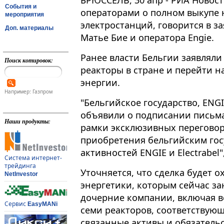
БРЮССЕЛЬ, 30 апр - РИА Новост
События и
операторами о полном выкупе
мероприятия
электростанций, говорится в з
Доп. материалы
Матье Бие и оператора Engie.
Ранее власти Бельгии заявляли
Поиск котировок:
реакторы в стране и перейти 
энергии​​​.
Например: Газпром
"Бельгийское государство, ENGIE
объявили о подписании письм
Наши продукты:
рамки эксклюзивных перегово
приобретения бельгийским гос
активностей ENGIE и Electrabel"
Система интернет-
трейдинга
Уточняется, что сделка будет 
NetInvestor
энергетики, которым сейчас зан
дочерние компании, включая в
Сервис
EasyMANi
семи реакторов, соответствующ
связанные активы и обязательс