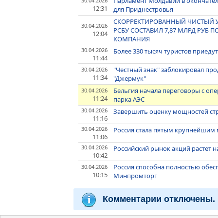
Парламент Молдавии в окончате
30.04.2026
12:31
для Приднестровья
СКОРРЕКТИРОВАННЫЙ ЧИСТЫЙ УБЫ
30.04.2026
РСБУ СОСТАВИЛ 7,87 МЛРД РУБ П
12:04
КОМПАНИЯ
30.04.2026
Более 330 тысяч туристов приедут
11:44
"Честный знак" заблокировал пр
30.04.2026
11:34
"Джермук"
Бельгия начала переговоры с оп
30.04.2026
11:24
парка АЭС
30.04.2026
Завершить оценку мощностей стра
11:16
30.04.2026
Россия стала пятым крупнейшим 
11:06
30.04.2026
Российский рынок акций растет н
10:42
Россия способна полностью обес
30.04.2026
10:15
Минпромторг
Комментарии отключены.