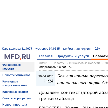
18+
Курс доллара
Курс евро
Мобильная версия
81.4077
94.0585
Главная
Продукты и услуги
Новости
mfd.ru
→
Новости
→
Финансовые новости
→
30
Финансовые
операторами о полно...
новости
Бельгия начала перегов
Новости эмитентов
30.04.2026
11:24
национального парка А
Календарь
макростатистики
Добавлен контекст (второй абз
Ключевые ставки
третьего абзаца
Отчёты корпораций
Новости портала