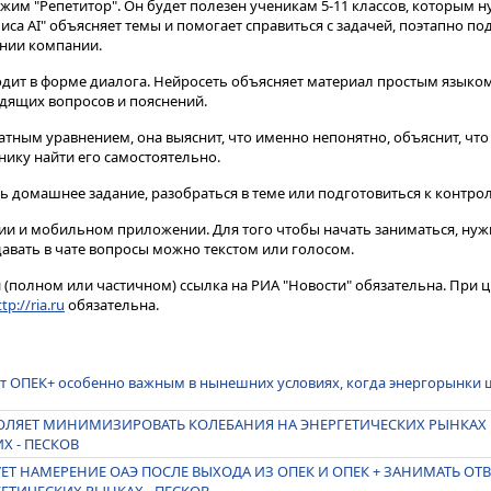
режим "Репетитор"​​​. Он будет полезен ученикам 5-11 классов, которым
иса AI" объясняет темы и помогает справиться с задачей, поэтапно под
ении компании.
одит в форме диалога. Нейросеть объясняет материал простым языко
дящих вопросов и пояснений.
атным уравнением, она выяснит, что именно непонятно, объяснит, что
нику найти его самостоятельно.
ь домашнее задание, разобраться в теме или подготовиться к контро
сии и мобильном приложении. Для того чтобы начать заниматься, нуж
давать в чате вопросы можно текстом или голосом.
(полном или частичном) ссылка на РИА "Новости" обязательна. При ц
tp://ria.ru
обязательна.
ат ОПЕК+ особенно важным в нынешних условиях, когда энергорынки
ВОЛЯЕТ МИНИМИЗИРОВАТЬ КОЛЕБАНИЯ НА ЭНЕРГЕТИЧЕСКИХ РЫНКАХ
Х - ПЕСКОВ
ЕТ НАМЕРЕНИЕ ОАЭ ПОСЛЕ ВЫХОДА ИЗ ОПЕК И ОПЕК + ЗАНИМАТЬ О