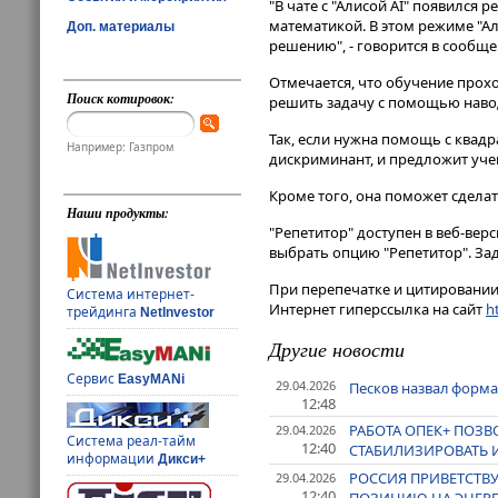
"В чате с "Алисой AI" появился 
математикой. В этом режиме "Ал
Доп. материалы
решению", - говорится в сообщ
Отмечается, что обучение прох
Поиск котировок:
решить задачу с помощью наво
Так, если нужна помощь с квадр
Например: Газпром
дискриминант, и предложит уче
Кроме того, она поможет сделат
Наши продукты:
"Репетитор" доступен в веб-вер
выбрать опцию "Репетитор". За
При перепечатке и цитировании 
Система интернет-
Интернет гиперссылка на сайт
ht
трейдинга
NetInvestor
Другие новости
Сервис
EasyMANi
29.04.2026
Песков назвал форм
12:48
РАБОТА ОПЕК+ ПОЗ
29.04.2026
Система реал-тайм
12:40
СТАБИЛИЗИРОВАТЬ И
информации
Дикси+
РОССИЯ ПРИВЕТСТВУ
29.04.2026
12:40