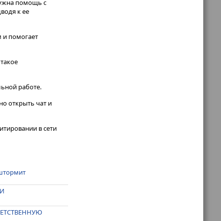
 нужна помощь с
водя к ее
м и помогает
 такое
льной работе.
но открыть чат и
итировании в сети
 штормит
 И
ТВЕТСТВЕННУЮ