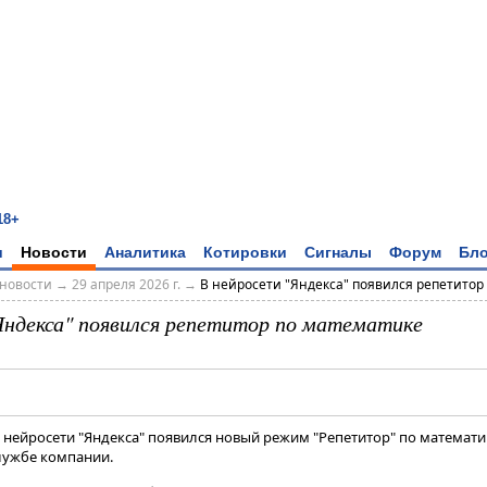
18+
и
Новости
Аналитика
Котировки
Сигналы
Форум
Бло
новости
→
29 апреля 2026 г.
→
В нейросети "Яндекса" появился репетитор п
Яндекса" появился репетитор по математике
В нейросети "Яндекса" появился новый режим "Репетитор" по математи
службе компании.