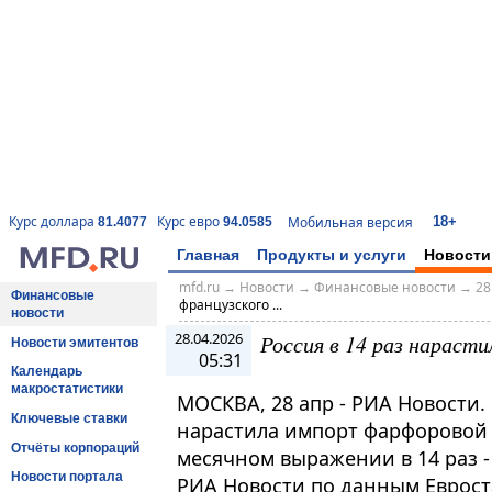
18+
Курс доллара
Курс евро
Мобильная версия
81.4077
94.0585
Главная
Продукты и услуги
Новости
mfd.ru
→
Новости
→
Финансовые новости
→
28
Финансовые
французского ...
новости
28.04.2026
Россия в 14 раз нараст
Новости эмитентов
05:31
Календарь
макростатистики
МОСКВА, 28 апр - РИА Новости. 
Ключевые ставки
нарастила импорт фарфоровой 
Отчёты корпораций
месячном выражении в 14 раз -
Новости портала
РИА Новости по данным Еврост