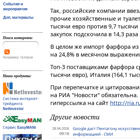
События и
мероприятия
Так, российские компании ввез
прочие хозяйственные и туалет
Доп. материалы
тысячи евро против 9,7 тысячи в
закупок подскочила в 14,3 раза 
Поиск котировок:
В целом же импорт фарфора из
на 24,8% в месячном выражении
Например: Газпром
Топ-3 поставщиками фарфора ср
тысячи евро), Италия (164,1 ты
Наши продукты:
При перепечатке и цитировани
на РИА "Новости" обязательна.
Система интернет-
гиперссылка на сайт
http://ria.r
трейдинга
NetInvestor
Другие новости
Сервис
EasyMANi
Google даст Пентагону искусстве
28.04.2026
09:18
информацией - СМИ