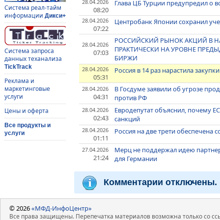
28.04.2026
Глава ЦБ Турции предупредил о 
Система реал-тайм
08:20
информации
Дикси+
28.04.2026
Центробанк Японии сохранил учет
07:22
РОССИЙСКИЙ РЫНОК АКЦИЙ В НА
28.04.2026
ПРАКТИЧЕСКИ НА УРОВНЕ ПРЕД
Система запроса
07:03
БИРЖИ
данных теханализа
TickTrack
28.04.2026
Россия в 14 раз нарастила закуп
05:31
Реклама и
В Госдуме заявили об угрозе про
маркетинговые
28.04.2026
04:31
услуги
против РФ
Евродепутат объяснил, почему ЕС
28.04.2026
Цены и оферта
02:43
санкций
Все продукты и
28.04.2026
Россия на две трети обеспечена 
услуги
01:11
Мерц не поддержал идею партнер
27.04.2026
21:24
для Германии
Комментарии отключены.
© 2026
«МФД-ИнфоЦентр»
Все права защищены. Перепечатка материалов возможна только со ссы