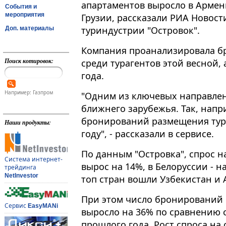
апартаментов выросло в Армени
События и
мероприятия
Грузии, рассказали РИА Новост
туриндустрии "Островок".
Доп. материалы
Компания проанализировала б
Поиск котировок:
среди турагентов этой весной, а
года​​​.
Например: Газпром
"Одним из ключевых направлен
ближнего зарубежья. Так, напр
бронирований размещения тура
Наши продукты:
году", - рассказали в сервисе.
По данным "Островка", спрос на
Система интернет-
вырос на 14%, в Белоруссии - на
трейдинга
NetInvestor
топ стран вошли Узбекистан и 
При этом число бронирований в
Сервис
EasyMANi
выросло на 36% по сравнению
прошлого года. Рост спроса на