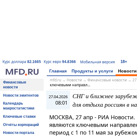
18+
Курс доллара
Курс евро
Мобильная версия
82.1665
94.8366
Главная
Продукты и услуги
Новости
mfd.ru
→
Новости
→
Финансовые новости
→
27
Финансовые
ключевыми направл...
новости
СНГ и ближнее зарубеж
Новости эмитентов
27.04.2026
08:01
для отдыха россиян в н
Календарь
макростатистики
МОСКВА, 27 апр - РИА Новости.
Ключевые ставки
являются ключевыми направлен
Отчёты корпораций
период с 1 по 11 мая за рубеж
Новости портала