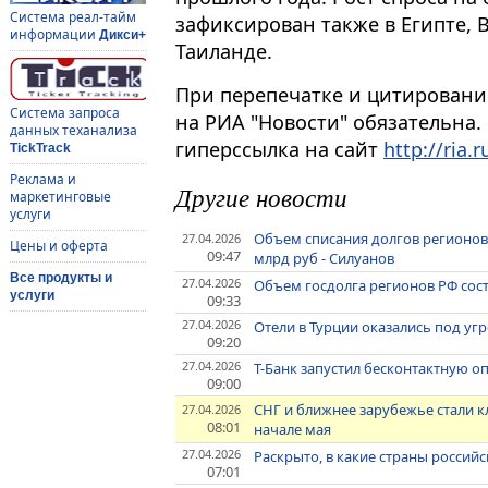
Система реал-тайм
зафиксирован также в Египте, 
информации
Дикси+
Таиланде.
При перепечатке и цитировани
Система запроса
на РИА "Новости" обязательна.
данных теханализа
гиперссылка на сайт
http://ria.r
TickTrack
Реклама и
Другие новости
маркетинговые
услуги
Объем списания долгов регионов
27.04.2026
Цены и оферта
09:47
млрд руб - Силуанов
Все продукты и
27.04.2026
Объем госдолга регионов РФ сост
услуги
09:33
27.04.2026
Отели в Турции оказались под уг
09:20
27.04.2026
Т-Банк запустил бесконтактную о
09:00
СНГ и ближнее зарубежье стали 
27.04.2026
08:01
начале мая
27.04.2026
Раскрыто, в какие страны российс
07:01