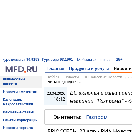
18+
Курс доллара
Курс евро
Мобильная версия
80.9293
93.1901
Главная
Продукты и услуги
Новости
mfd.ru
→
Новости
→
Финансовые новости
→
23
Финансовые
четыре дочерние...
новости
ЕС включил в санкционн
Новости эмитентов
23.04.2026
18:12
компании "Газпрома" - 
Календарь
макростатистики
Ключевые ставки
Эмитенты:
Газпром
Отчёты корпораций
Новости портала
БРЮССЕЛЬ, 23 апр - РИА Новос