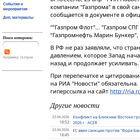
События и
компании "Газпрома" в свой с
мероприятия
сообщается в документе в офи
Доп. материалы
""Газпром Флот"​​​... "Газпром СП
"Газпромнефть Марин Бункер", 
Поиск котировок:
В РФ не раз заявляли, что стр
давлением, которое Запад нача
Например: Газпром
назад и продолжает усиливать.
При перепечатке и цитировани
на РИА "Новости" обязательна.
гиперссылка на сайт
http://ria.r
Другие новости
Конфликт на Ближнем Востоке гро
23.04.2026
18:52
2026 г - ACER
23.04.2026
ЕС ввел санкции против "Фора-Бан
18:45