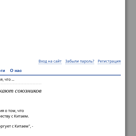
Вход на сайт
Забыли пароль?
Регистрация
ги
О нас
 что ...
кают союзников
я о том, что
ству с Китаем.
ргует с Китаем", -