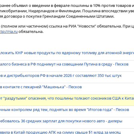
анее объявил о введении в феврале пошлины в 10% против товаров и
ликобритании, Нидерландов и Финляндии. Пошлина впоследствии уве
ия договора о покупке Гренландии Соединенными Штатами.
(полном или частичном) ссылка на РИА "Новости" обязательна. При ц
tp://ria.ru
обязательна.
дложить КНР новые продукты по ядерному топливу для атомной энерг
лого бизнеса в РФ поднимут на совещании Путина в среду - Песков
ов и дистрибьюторов РФ в начале 2026 г составляют 350 тыс штук
в контакте с пекарней "Машенька" - Песков
ет "раздутыми" опасения, что пошлины толкают союзников США к Кит
чным контролем ряд тем, поднятых во время "Итогов года" - Песков
ребовалось 36 средних зарплат для покупки нового авто - дилеры
авила в Китай продукцию АПК на сумму свыше $1 млрд за месяц