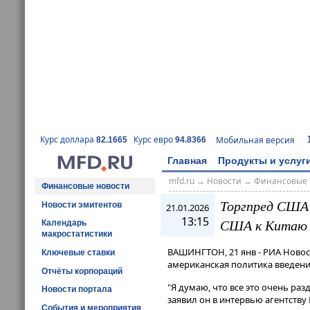
Курс доллара
Курс евро
Мобильная версия
82.1665
94.8366
Главная
Продукты и услуг
mfd.ru
→
Новости
→
Финансовые 
Финансовые новости
Торгпред США 
Новости эмитентов
21.01.2026
13:15
США к Китаю
Календарь
макростатистики
ВАШИНГТОН, 21 янв - РИА Новост
Ключевые ставки
американская политика введени
Отчёты корпораций
"Я думаю, что все это очень разд
Новости портала
заявил он в интервью агентству
События и мероприятия