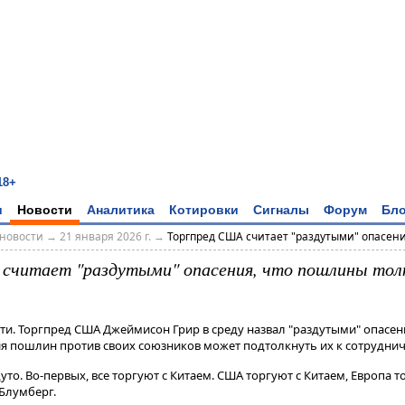
18+
и
Новости
Аналитика
Котировки
Сигналы
Форум
Бло
новости
→
21 января 2026 г.
→
Торгпред США считает "раздутыми" опасения,
считает "раздутыми" опасения, что пошлины тол
и. Торгпред США Джеймисон Грир в среду назвал "раздутыми" опасени
я пошлин против своих союзников может подтолкнуть их к сотрудниче
уто​​​. Во-первых, все торгуют с Китаем. США торгуют с Китаем, Европа то
 Блумберг.