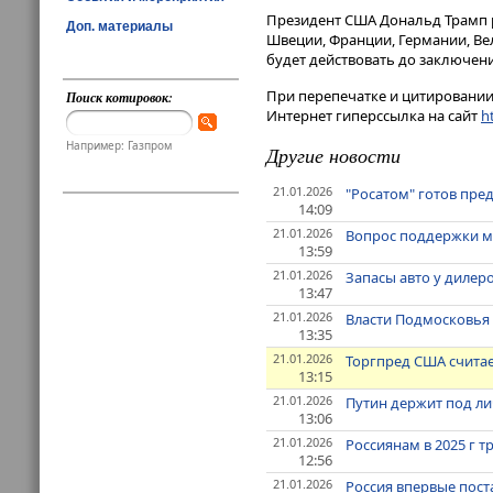
Президент США Дональд Трамп р
Доп. материалы
Швеции, Франции, Германии, Ве
будет действовать до заключен
При перепечатке и цитировании 
Поиск котировок:
Интернет гиперссылка на сайт
ht
Например: Газпром
Другие новости
21.01.2026
"Росатом" готов пре
14:09
21.01.2026
Вопрос поддержки ма
13:59
21.01.2026
Запасы авто у дилер
13:47
21.01.2026
Власти Подмосковья 
13:35
21.01.2026
Торгпред США счита
13:15
21.01.2026
Путин держит под ли
13:06
21.01.2026
Россиянам в 2025 г т
12:56
21.01.2026
Россия впервые пост