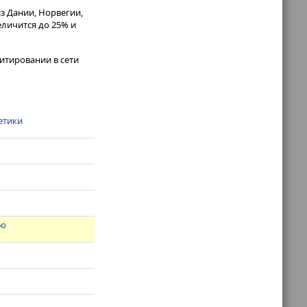
з Дании, Норвегии,
личится до 25% и
итировании в сети
етики
аю