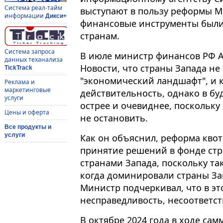
Система реал-тайм
выступают в пользу реформы М
информации
Дикси+
финансовые инструменты были
странам.
Система запроса
В июле министр финансов РФ А
данных теханализа
Новости, что страны Запада н
TickTrack
"экономический ландшафт", и 
Реклама и
маркетинговые
действительность, однако в бу
услуги
острее и очевиднее, поскольк
Цены и оферта
не остановить.
Все продукты и
услуги
Как он объяснил, реформа квот
принятие решений в фонде стр
странами Запада, поскольку та
когда доминировали страны За
Министр подчеркивал, что в э
несправедливость, несоответс
В октябре 2024 года в ходе са