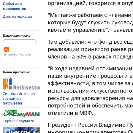
организацией, говорится в оп
События и
мероприятия
"Мы также работаем с членами
Доп. материалы
которые будут служить руковод
квотам и управлению", - заявили 
Поиск котировок:
Там добавили, что фонд все ещ
реализации принятого ранее р
Например: Газпром
членов на 50% в рамках послед
"В ходе недавней оптимизаци
Наши продукты:
наши внутренние процессы и 
эффективности, в том числе за
использования искусственного
Система интернет-
ресурсы для удовлетворения н
трейдинга
NetInvestor
потребностей и обеспечить мак
отметили в МВФ.
Сервис
EasyMANi
Президент России Владимир Пу
информационному агентству Cи