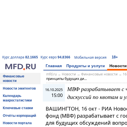
18+
Курс доллара
Курс евро
Мобильная версия
82.1665
94.8366
Главная
Продукты и услуги
Новости
mfd.ru
→
Новости
→
Финансовые новости
→
16
Финансовые
принципы будущих ди...
новости
МВФ разрабатывает с 
Новости эмитентов
16.10.2025
15:00
дискуссий по квотам и 
Календарь
макростатистики
ВАШИНГТОН, 16 окт - РИА Нов
Ключевые ставки
фонд (МВФ) разрабатывает с г
Отчёты корпораций
для будущих обсуждений вопро
Новости портала