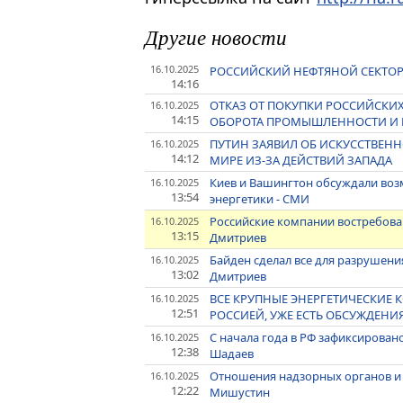
Другие новости
16.10.2025
РОССИЙСКИЙ НЕФТЯНОЙ СЕКТОР 
14:16
ОТКАЗ ОТ ПОКУПКИ РОССИЙСКИ
16.10.2025
14:15
ОБОРОТА ПРОМЫШЛЕННОСТИ И РО
ПУТИН ЗАЯВИЛ ОБ ИСКУССТВЕНН
16.10.2025
14:12
МИРЕ ИЗ-ЗА ДЕЙСТВИЙ ЗАПАДА
Киев и Вашингтон обсуждали воз
16.10.2025
13:54
энергетики - СМИ
Российские компании востребован
16.10.2025
13:15
Дмитриев
Байден сделал все для разрушения
16.10.2025
13:02
Дмитриев
ВСЕ КРУПНЫЕ ЭНЕРГЕТИЧЕСКИЕ 
16.10.2025
12:51
РОССИЕЙ, УЖЕ ЕСТЬ ОБСУЖДЕНИ
С начала года в РФ зафиксировано 
16.10.2025
12:38
Шадаев
Отношения надзорных органов и б
16.10.2025
12:22
Мишустин