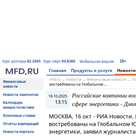
18+
Курс доллара
Курс евро
Мобильная версия
82.1665
94.8366
Главная
Продукты и услуги
Новости
mfd.ru
→
Новости
→
Финансовые новости
→
16
Финансовые
востребованы на Глобальном ...
новости
Российские компании во
Новости эмитентов
16.10.2025
13:15
сфере энергетики - Дм
Календарь
макростатистики
МОСКВА, 16 окт - РИА Новости
Ключевые ставки
востребованы на Глобальном Юг
Отчёты корпораций
энергетики, заявил журналиста
Новости портала