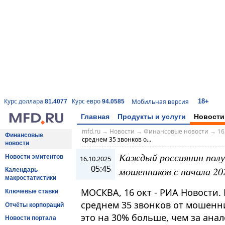
18+
Курс доллара
Курс евро
Мобильная версия
81.4077
94.0585
Главная
Продукты и услуги
Новости
mfd.ru
→
Новости
→
Финансовые новости
→
16
Финансовые
среднем 35 звонков о...
новости
Каждый россиянин получ
Новости эмитентов
16.10.2025
05:45
мошенников с начала 20
Календарь
макростатистики
МОСКВА, 16 окт - РИА Новости.
Ключевые ставки
среднем 35 звонков от мошенни
Отчёты корпораций
это на 30% больше, чем за ана
Новости портала