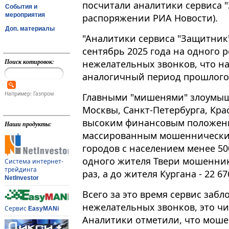
посчитали аналитики сервиса "
События и
мероприятия
распоряжении РИА Новости).
Доп. материалы
"Аналитики сервиса "Защитник"
сентябрь 2025 года на одного 
Поиск котировок:
нежелательных звонков, что н
аналогичный период прошлого год
Например: Газпром
Главными "мишенями" злоумыш
Москвы, Санкт-Петербурга, Кра
высоким финансовым положени
Наши продукты:
массированным мошенническим
городов с населением менее 500
одного жителя Твери мошенник
Система интернет-
трейдинга
раз, а до жителя Кургана - 22 67
NetInvestor
Всего за это время сервис забл
нежелательных звонков, это чи
Сервис
EasyMANi
Аналитики отметили, что моше