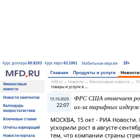
18+
Курс доллара
Курс евро
Мобильная версия
80.9293
93.1901
Главная
Продукты и услуги
Новости
mfd.ru
→
Новости
→
Финансовые новости
→
15
Финансовые
товары и услуги в ...
новости
ФРС США отмечает рост
Новости эмитентов
15.10.2025
22:07
из-за тарифных издерж
Календарь
макростатистики
МОСКВА, 15 окт - РИА Новости.
Ключевые ставки
ускорили рост в августе-сентяб
Отчёты корпораций
тем, что компании страны стр
Новости портала