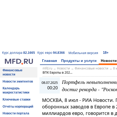
18+
Курс доллара
Курс евро
Мобильная версия
82.1665
94.8366
Главная
Продукты и услуги
Новости
mfd.ru
→
Новости
→
Финансовые новости
→
8 
Финансовые
ВПК Европы в 202...
новости
Портфель невыполненны
Новости эмитентов
08.07.2025
00:20
достиг рекорда - "Роско
Календарь
макростатистики
МОСКВА, 8 июл - РИА Новости.
Ключевые ставки
оборонных заводов в Европе в 
Отчёты корпораций
миллиардов евро, говорится в 
Новости портала