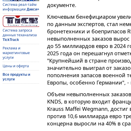
документе.
Система реал-тайм
информации
Дикси+
Ключевым бенефициаром увели
по данным экспертов, стал не
бронетехники и боеприпасов Rh
Система запроса
данных теханализа
невыполненных заказов вырос с
TickTrack
до 55 миллиардов евро в 2024 г
Реклама и
2025 года он перешагнул отметк
маркетинговые
услуги
"Крупнейший в стране произво
Цены и оферта
значительно выиграл от заказо
пополнения запасов военной т
Все продукты и
услуги
Европы, особенно Германии", -
Объем невыполненных заказов
KNDS, в которую входит францу
Krauss Maffei Wegmann, достиг 
против 10,6 миллиарда евро тр
концерна выросли на 40% в сра