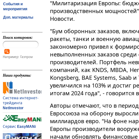
"Милитаризация Европы: бюдж
События и
мероприятия
производственных мощностей"
Новости.
Доп. материалы
"Бум оборонных заказов, вклю
Поиск котировок:
ракеты, танки и военную авиац
закономерно привел к формир
невыполненных заказов среди
Например: Газпром
производителей​​​. Портфель н
компаний, как KNDS, MBDA, Hens
Наши продукты:
Kongsberg, BAE Systems, Saab и
увеличился на 103% и достиг р
итогам 2024 года", - говорится 
Система интернет-
трейдинга
Авторы отмечают, что в период
NetInvestor
Евросоюза на оборону выросли 
миллиардов евро. "На фоне на
Сервис
EasyMANi
Европы производители вооруже
начали обновлять финансовые р