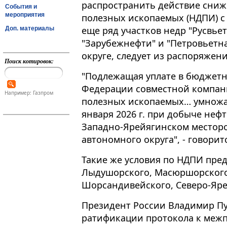
распространить действие сниж
События и
мероприятия
полезных ископаемых (НДПИ) с 
еще ряд участков недр "Русвье
Доп. материалы
"Зарубежнефти" и "Петровьетн
округе, следует из распоряжен
Поиск котировок:
"Подлежащая уплате в бюджетн
Федерации совместной компани
Например: Газпром
полезных ископаемых… умножае
января 2026 г​​​. при добыче н
Западно-Ярейягинском местор
автономного округа", - говорит
Такие же условия по НДПИ пред
Лыдушорского, Масюршорского
Шорсандивейского, Северо-Яре
Президент России Владимир Пу
ратификации протокола к меж