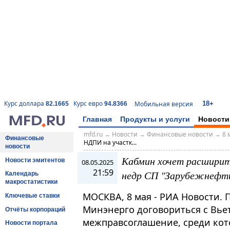
18+
Курс доллара
Курс евро
Мобильная версия
82.1665
94.8366
Главная
Продукты и услуги
Новости
mfd.ru
→
Новости
→
Финансовые новости
→
8 
Финансовые
НДПИ на участк...
новости
Кабмин хочет расшири
Новости эмитентов
08.05.2025
21:59
недр СП "Зарубежнефт
Календарь
макростатистики
МОСКВА, 8 мая - РИА Новости. 
Ключевые ставки
Минэнерго договориться с Вье
Отчёты корпораций
межправсоглашение, среди кот
Новости портала