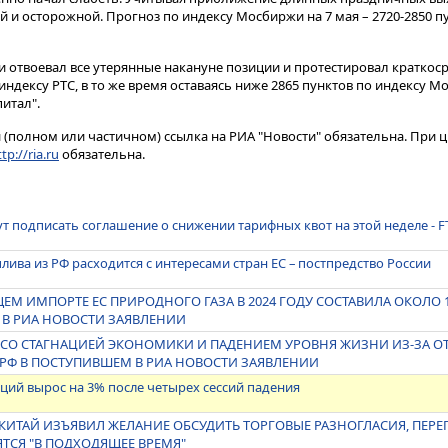
и осторожной. Прогноз по индексу Мосбиржи на 7 мая – 2720-2850 пун
ии отвоевал все утерянные накануне позиции и протестировал краткос
индексу РТС, в то же время оставаясь ниже 2865 пунктов по индексу 
питал".
(полном или частичном) ссылка на РИА "Новости" обязательна. При ц
tp://ria.ru
обязательна.
т подписать соглашение о снижении тарифных квот на этой неделе - F
плива из РФ расходится с интересами стран ЕС – постпредство России
ЕМ ИМПОРТЕ ЕС ПРИРОДНОГО ГАЗА В 2024 ГОДУ СОСТАВИЛА ОКОЛО 
 В РИА НОВОСТИ ЗАЯВЛЕНИИ
Я СО СТАГНАЦИЕЙ ЭКОНОМИКИ И ПАДЕНИЕМ УРОВНЯ ЖИЗНИ ИЗ-ЗА О
 РФ В ПОСТУПИВШЕМ В РИА НОВОСТИ ЗАЯВЛЕНИИ
ций вырос на 3% после четырех сессий падения
 КИТАЙ ИЗЪЯВИЛ ЖЕЛАНИЕ ОБСУДИТЬ ТОРГОВЫЕ РАЗНОГЛАСИЯ, ПЕР
ТСЯ "В ПОДХОДЯЩЕЕ ВРЕМЯ"