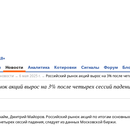
18+
и
Новости
Аналитика
Котировки
Сигналы
Форум
Бло
новости
→
6 мая 2025 г.
→
Российский рынок акций вырос на 3% после четы
нок акций вырос на 3% после четырех сессий паден
райм, Дмитрий Майоров. Российский рынок акций по итогам основных
четырех сессий падения, следует из данных Московской биржи.