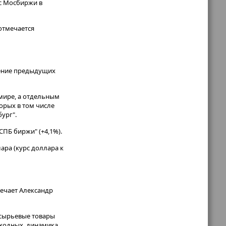
кс Мосбиржи в
 отмечается
дение предыдущих
мире, а отдельным
орых в том числе
ург".
"СПБ биржи" (+4,1%).
лара (курс доллара к
мечает Александр
е сырьевые товары
ыходных, динамика