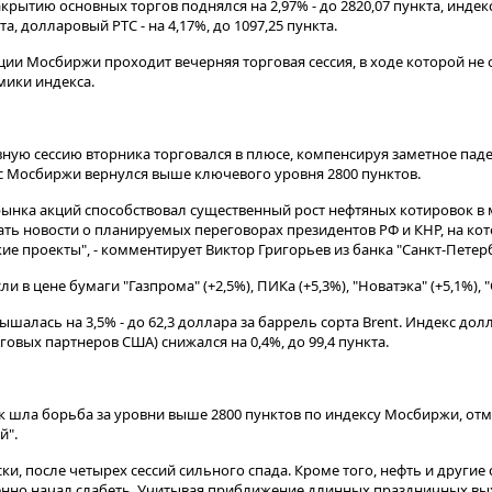
рытию основных торгов поднялся на 2,97% - до 2820,07 пункта, инде
а, долларовый РТС - на 4,17%, до 1097,25 пункта​​​.
екции Мосбиржи проходит вечерняя торговая сессия, в ходе которой не
мики индекса.
вную сессию вторника торговался в плюсе, компенсируя заметное па
кс Мосбиржи вернулся выше ключевого уровня 2800 пунктов.
рынка акций способствовал существенный рост нефтяных котировок в 
ть новости о планируемых переговорах президентов РФ и КНР, на кот
ие проекты", - комментирует Виктор Григорьев из банка "Санкт-Петерб
 в цене бумаги "Газпрома" (+2,5%), ПИКа (+5,3%), "Новатэка" (+5,1%), 
ышалась на 3,5% - до 62,3 доллара за баррель сорта Brent. Индекс дол
говых партнеров США) снижался на 0,4%, до 99,4 пункта.
к шла борьба за уровни выше 2800 пунктов по индексу Мосбиржи, от
й".
ски, после четырех сессий сильного спада. Кроме того, нефть и други
пенно начал слабеть. Учитывая приближение длинных праздничных в