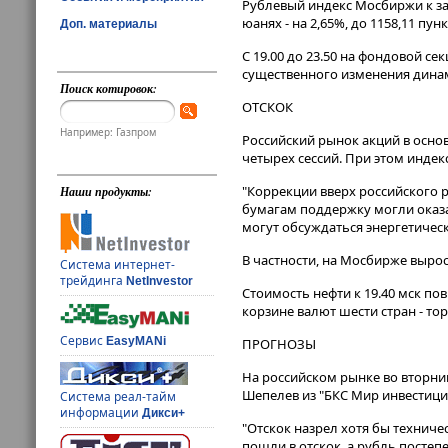
Рублевый индекс Мосбиржи к зак
юанях - на 2,65%, до 1158,11 пункт
Доп. материалы
С 19.00 до 23.50 на фондовой с
существенного изменения дина
Поиск котировок:
ОТСКОК
Например: Газпром
Российский рынок акций в осно
четырех сессий. При этом инде
"Коррекции вверх российского 
Наши продукты:
бумагам поддержку могли оказа
могут обсуждаться энергетическ
В частности, на Мосбирже выросли
Система интернет-
трейдинга
NetInvestor
Стоимость нефти к 19.40 мск пов
корзине валют шести стран - тор
Сервис
EasyMANi
ПРОГНОЗЫ
На российском рынке во вторни
Шепелев из "БКС Мир инвестици
Система реал-тайм
информации
Дикси+
"Отскок назрел хотя бы техниче
пошли в отскок, а рубль посте