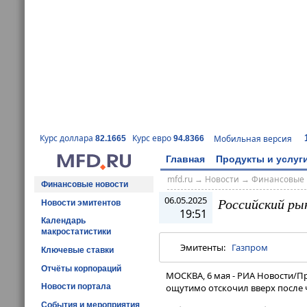
Курс доллара
Курс евро
Мобильная версия
82.1665
94.8366
Главная
Продукты и услуг
mfd.ru
→
Новости
→
Финансовые 
Финансовые новости
06.05.2025
Российский ры
Новости эмитентов
19:51
Календарь
макростатистики
Эмитенты:
Газпром
Ключевые ставки
Отчёты корпораций
МОСКВА, 6 мая - РИА Новости/П
Новости портала
ощутимо отскочил вверх после 
События и мероприятия