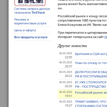
рынка может быть малоактивной 
он.
Система запроса данных
теханализа
TickTrack
Российский рынок к концу сесс
Реклама и
сопротивление 1085 пунктов по 
маркетинговые услуги
Елена Кожухова из ИК "Велес ка
Цены и оферта
При перепечатке и цитировании 
Интернет гиперссылка на сайт
ht
Все продукты и услуги
Другие новости
06.05.2025
Британия и США могу
22:05
06.05.2025
План по отказу от то
20:37
ДОЛЯ РОССИИ В ОБЩ
06.05.2025
20:22
РФ В ПОСТУПИВШЕМ
ЕС УЖЕ СТОЛКНУЛС
06.05.2025
20:20
РФ – ПОСТПРЕДСТВО
06.05.2025
Российский рынок ак
19:51
ТРАМП ЗАЯВИЛ, ЧТО
06.05.2025
19:27
СТОРОНАМИ СОСТОЯ