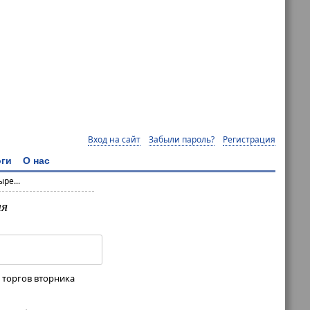
Вход на сайт
Забыли пароль?
Регистрация
ги
О нас
ре...
ия
 торгов вторника