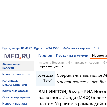
18+
Курс доллара
Курс евро
Мобильная версия
81.4077
94.0585
Главная
Продукты и услуги
Новости
mfd.ru
→
Новости
→
Финансовые новости
→
6 
Финансовые
отражает сдвиг в...
новости
Сокращение выплаты М
Новости эмитентов
06.03.2025
19:01
модели платежного бал
Календарь
макростатистики
ВАШИНГТОН, 6 мар - РИА Ново
Ключевые ставки
валютного фонда (МВФ) более 
Отчёты корпораций
платеж Украине в рамках дей
Новости портала