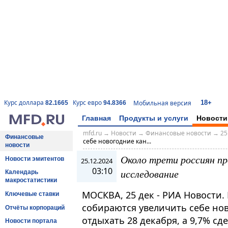
18+
Курс доллара
Курс евро
Мобильная версия
82.1665
94.8366
Главная
Продукты и услуги
Новости
mfd.ru
→
Новости
→
Финансовые новости
→
25
Финансовые
себе новогодние кан...
новости
Около трети россиян пр
Новости эмитентов
25.12.2024
03:10
исследование
Календарь
макростатистики
МОСКВА, 25 дек - РИА Новости.
Ключевые ставки
собираются увеличить себе но
Отчёты корпораций
отдыхать 28 декабря, а 9,7% с
Новости портала