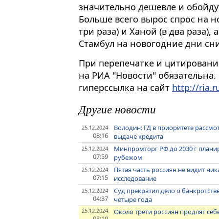
значительно дешевле и обойдутс
Больше всего вырос спрос на н
три раза) и Ханой (в два раза),
Стамбул на новогодние дни сн
При перепечатке и цитировани
на РИА "Новости" обязательна.
гиперссылка на сайт
http://ria.r
Другие новости
Володин: ГД в приоритете рассмо
25.12.2024
08:16
выдаче кредита
Минпромторг РФ до 2030 г планир
25.12.2024
07:59
рубежом
Пятая часть россиян не видит ни
25.12.2024
07:15
исследование
Суд прекратил дело о банкротств
25.12.2024
04:37
четыре года
25.12.2024
Около трети россиян продлят себ
03:10