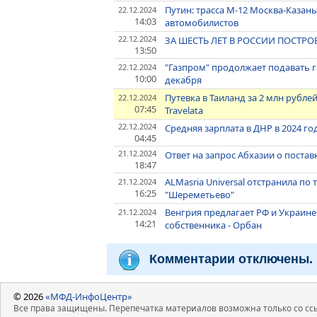
Путин: трасса М-12 Москва-Казан
22.12.2024
14:03
автомобилистов
22.12.2024
ЗА ШЕСТЬ ЛЕТ В РОССИИ ПОСТРО
13:50
"Газпром" продолжает подавать га
22.12.2024
10:00
декабря
Путевка в Таиланд за 2 млн рубле
22.12.2024
07:45
Travelata
22.12.2024
Средняя зарплата в ДНР в 2024 го
04:45
21.12.2024
Ответ на запрос Абхазии о постав
18:47
ALMasria Universal отстранила п
21.12.2024
16:25
"Шереметьево"
Венгрия предлагает РФ и Украине 
21.12.2024
14:21
собственника - Орбан
Комментарии отключены.
© 2026
«МФД-ИнфоЦентр»
Все права защищены. Перепечатка материалов возможна только со ссы