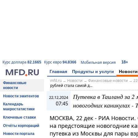
18+
Курс доллара
Курс евро
Мобильная версия
82.1665
94.8366
Главная
Продукты и услуги
Новости
mfd.ru
→
Новости
→
Финансовые новости
→
22
Финансовые
рублей стала самой д...
новости
Путевка в Таиланд за 2 
Новости эмитентов
22.12.2024
07:45
новогодних каникулах - T
Календарь
макростатистики
МОСКВА, 22 дек - РИА Новости
Ключевые ставки
на предстоящие новогодние кан
Отчёты корпораций
путевка из Москвы для пары вз
Новости портала