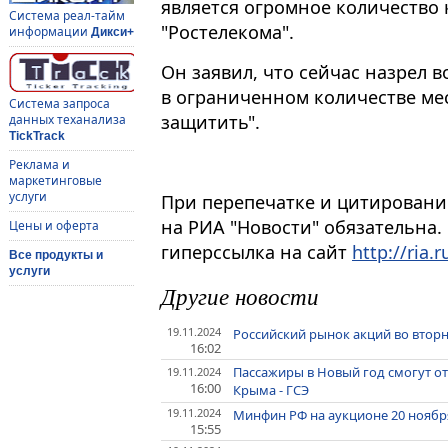
является огромное количество 
Система реал-тайм
"Ростелекома".
информации
Дикси+
Он заявил, что сейчас назрел
в ограниченном количестве ме
Система запроса
защитить".
данных теханализа
TickTrack
Реклама и
маркетинговые
услуги
При перепечатке и цитировани
на РИА "Новости" обязательна.
Цены и оферта
гиперссылка на сайт
http://ria.r
Все продукты и
услуги
Другие новости
19.11.2024
Российский рынок акций во вторн
16:02
Пассажиры в Новый год смогут о
19.11.2024
16:00
Крыма - ГСЭ
19.11.2024
Минфин РФ на аукционе 20 ноябр
15:55