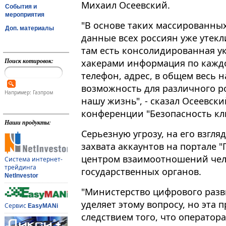
Михаил Осеевский.
События и
мероприятия
"В основе таких массированных
Доп. материалы
данные всех россиян уже утекли​
там есть консолидированная у
Поиск котировок:
хакерами информация по каждо
телефон, адрес, в общем весь н
возможность для различного р
Например: Газпром
нашу жизнь", - сказал Осеевск
конференции "Безопасность кли
Наши продукты:
Серьезную угрозу, на его взгля
захвата аккаунтов на портале "
центром взаимоотношений чел
Система интернет-
трейдинга
государственных органов.
NetInvestor
"Министерство цифрового разв
уделяет этому вопросу, но эта 
Сервис
EasyMANi
следствием того, что оператор