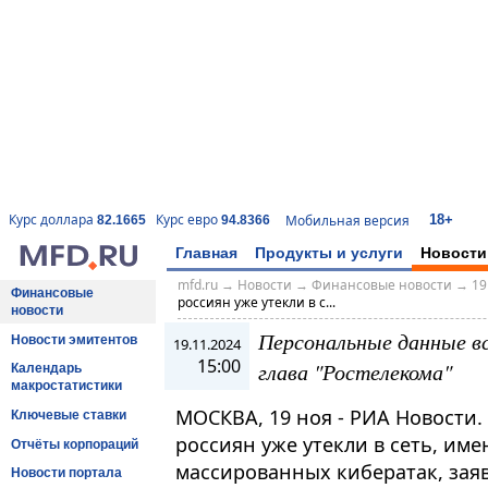
18+
Курс доллара
Курс евро
Мобильная версия
82.1665
94.8366
Главная
Продукты и услуги
Новости
mfd.ru
→
Новости
→
Финансовые новости
→
19
Финансовые
россиян уже утекли в с...
новости
Персональные данные вс
Новости эмитентов
19.11.2024
15:00
глава "Ростелекома"
Календарь
макростатистики
МОСКВА, 19 ноя - РИА Новости
Ключевые ставки
россиян уже утекли в сеть, име
Отчёты корпораций
массированных кибератак, зая
Новости портала