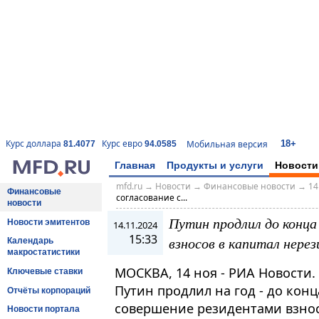
18+
Курс доллара
Курс евро
Мобильная версия
81.4077
94.0585
Главная
Продукты и услуги
Новости
mfd.ru
→
Новости
→
Финансовые новости
→
14
Финансовые
согласование с...
новости
Путин продлил до конца
Новости эмитентов
14.11.2024
15:33
взносов в капитал нере
Календарь
макростатистики
МОСКВА, 14 ноя - РИА Новости
Ключевые ставки
Путин продлил на год - до конца
Отчёты корпораций
совершение резидентами взнос
Новости портала