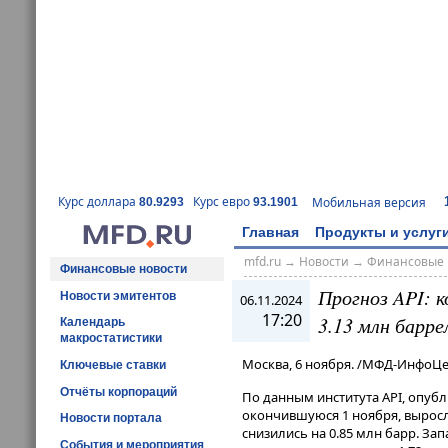
Курс доллара
Курс евро
Мобильная версия
80.9293
93.1901
Главная
Продукты и услуг
mfd.ru
→
Новости
→
Финансовые 
Финансовые новости
Прогноз API: 
Новости эмитентов
06.11.2024
17:20
3.13 млн барре
Календарь
макростатистики
Москва, 6 ноября. /МФД-ИнфоЦе
Ключевые ставки
Отчёты корпораций
По данным института API, опуб
окончившуюся 1 ноября, выросли
Новости портала
снизились на 0.85 млн барр. З
События и мероприятия