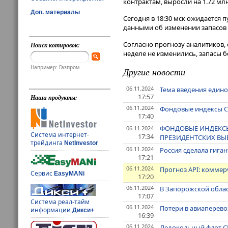
контрактам, выросли на 1.72 мл
Доп. материалы
Сегодня в 18:30 мск ожидается 
данными об изменении запасов 
Согласно прогнозу аналитиков, 
Поиск котировок:
неделе не изменились, запасы бе
Например: Газпром
Другие новости
06.11.2024
Тема введения едино
17:57
Наши продукты:
06.11.2024
Фондовые индексы С
17:40
ФОНДОВЫЕ ИНДЕКСЫ
06.11.2024
Система интернет-
17:34
ПРЕЗИДЕНТСКИХ ВЫБ
трейдинга
NetInvestor
06.11.2024
Россия сделала гиган
17:21
06.11.2024
Прогноз API: коммер
Сервис
EasyMANi
17:20
06.11.2024
В Запорожской облас
17:07
Система реал-тайм
06.11.2024
Потери в авиаперево
информации
Дикси+
16:39
06.11.2024
Ледокольный флот СМ