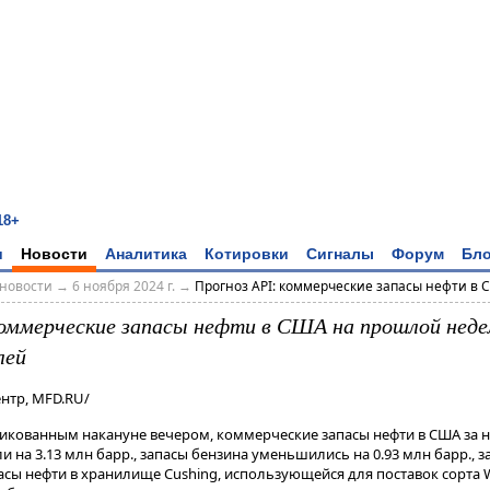
18+
и
Новости
Аналитика
Котировки
Сигналы
Форум
Бло
новости
→
6 ноября 2024 г.
→
Прогноз API: коммерческие запасы нефти в С
коммерческие запасы нефти в США на прошлой неде
лей
нтр, MFD.RU/
ликованным накануне вечером, коммерческие запасы нефти в США за 
 на 3.13 млн барр., запасы бензина уменьшились на 0.93 млн барр., 
апасы нефти в хранилище Cushing, использующейся для поставок сорт