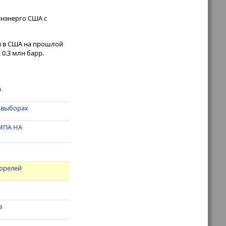
инэнерго США с
ти в США на прошлой
 0.3 млн барр.
в
 выборах
МПА НА
аррелей
в