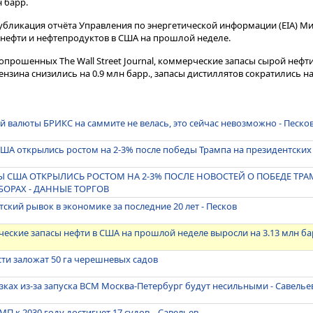
н барр.
публикация отчёта Управления по энергетической информации (EIA) М
нефти и нефтепродуктов в США на прошлой неделе.
опрошенных The Wall Street Journal, коммерческие запасы сырой неф
нзина снизились на 0.9 млн барр., запасы дистиллятов сократились на
й валюты БРИКС на саммите не велась, это сейчас невозможно - Песко
ША открылись ростом на 2-3% после победы Трампа на президентских
 США ОТКРЫЛИСЬ РОСТОМ НА 2-3% ПОСЛЕ НОВОСТЕЙ О ПОБЕДЕ ТРА
ОРАХ - ДАННЫЕ ТОРГОВ
тский рывок в экономике за последние 20 лет - Песков
ческие запасы нефти в США на прошлой неделе выросли на 3.13 млн б
ти заложат 50 га черешневых садов
зках из-за запуска ВСМ Москва-Петербург будут несильными - Савелье
П к 2030 году достигнет 17 судов – Савельев