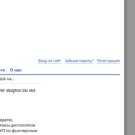
Вход на сайт
Забыли пароль?
Регистрация
ги
О нас
ША на...
ле выросли на
неделю,
запасы дистиллятов
а WTI по фьючерсным