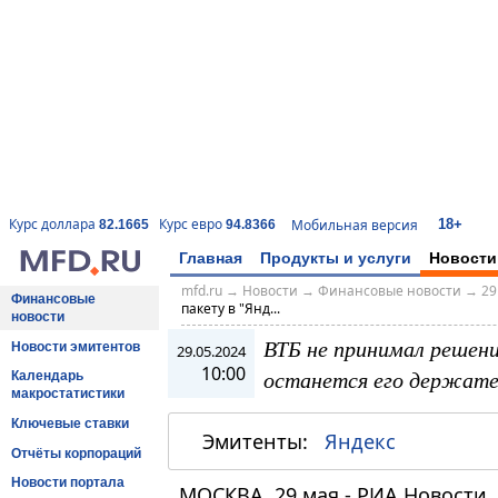
18+
Курс доллара
Курс евро
Мобильная версия
82.1665
94.8366
Главная
Продукты и услуги
Новости
mfd.ru
→
Новости
→
Финансовые новости
→
29
Финансовые
пакету в "Янд...
новости
ВТБ не принимал решения
Новости эмитентов
29.05.2024
10:00
останется его держат
Календарь
макростатистики
Ключевые ставки
Эмитенты:
Яндекс
Отчёты корпораций
Новости портала
МОСКВА, 29 мая - РИА Новости.