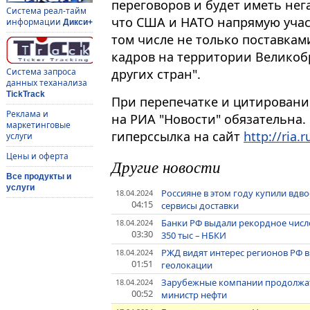
переговоров и будет иметь нег
Система реал-тайм
что США и НАТО напрямую участ
информации
Дикси+
том числе не только поставкам
кадров на территории Великоб
других стран".
Система запроса
данных теханализа
TickTrack
При перепечатке и цитировани
Реклама и
на РИА "Новости" обязательна.
маркетинговые
гиперссылка на сайт
http://ria.r
услуги
Цены и оферта
Другие новости
Все продукты и
услуги
Россияне в этом году купили вдв
18.04.2024
04:15
сервисы доставки
Банки РФ выдали рекордное число
18.04.2024
03:30
350 тыс – НБКИ
РЖД видят интерес регионов РФ в
18.04.2024
01:51
геолокации
Зарубежные компании продолжат р
18.04.2024
00:52
министр нефти