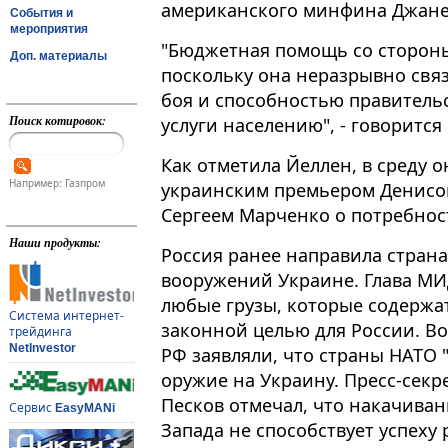
американского минфина Джане
События и
мероприятия
"Бюджетная помощь со стороны
Доп. материалы
поскольку она неразрывно связ
боя и способностью правитель
Поиск котировок:
услуги населению", - говорится в 
Как отметила Йеллен, в среду 
Например: Газпром
украинским премьером Денисо
Сергеем Марченко о потребнос
Наши продукты:
Россия ранее направила страна
вооружений Украине. Глава МИ
любые грузы, которые содержа
Система интернет-
законной целью для России. В
трейдинга
NetInvestor
РФ заявляли, что страны НАТО "
оружие на Украину. Пресс-сек
Песков отмечал, что накачива
Сервис
EasyMANi
Запада не способствует успеху