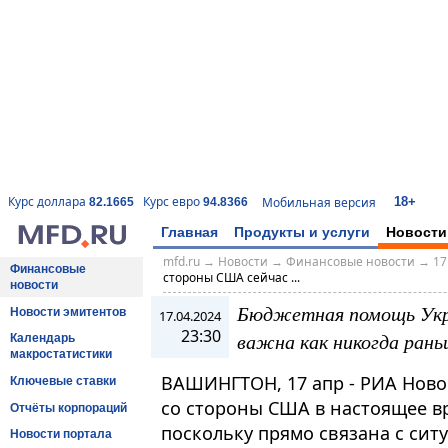
18+
Курс доллара
Курс евро
Мобильная версия
82.1665
94.8366
Главная
Продукты и услуги
Новости
mfd.ru
→
Новости
→
Финансовые новости
→
17
Финансовые
стороны США сейчас ...
новости
Бюджетная помощь Укр
Новости эмитентов
17.04.2024
23:30
важна как никогда рань
Календарь
макростатистики
ВАШИНГТОН, 17 апр - РИА Нов
Ключевые ставки
со стороны США в настоящее в
Отчёты корпораций
поскольку прямо связана с ситу
Новости портала