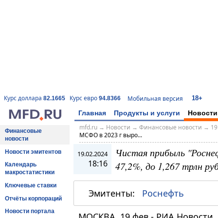
18+
Курс доллара
Курс евро
Мобильная версия
82.1665
94.8366
Главная
Продукты и услуги
Новости
mfd.ru
→
Новости
→
Финансовые новости
→
19
Финансовые
МСФО в 2023 г выро...
новости
Чистая прибыль "Росне
Новости эмитентов
19.02.2024
18:16
47,2%, до 1,267 трлн ру
Календарь
макростатистики
Ключевые ставки
Эмитенты:
Роснефть
Отчёты корпораций
Новости портала
МОСКВА, 19 фев - РИА Новости.