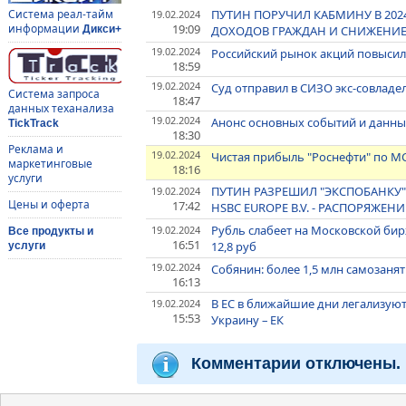
ПУТИН ПОРУЧИЛ КАБМИНУ В 202
Система реал-тайм
19.02.2024
19:09
информации
ДОХОДОВ ГРАЖДАН И СНИЖЕНИ
Дикси+
19.02.2024
Российский рынок акций повысилс
18:59
19.02.2024
Суд отправил в СИЗО экс-совладел
Система запроса
18:47
данных теханализа
19.02.2024
Анонс основных событий и данных
TickTrack
18:30
Реклама и
19.02.2024
Чистая прибыль "Роснефти" по МСФ
маркетинговые
18:16
услуги
ПУТИН РАЗРЕШИЛ "ЭКСПОБАНКУ" 
19.02.2024
Цены и оферта
17:42
HSBC EUROPE B.V. - РАСПОРЯЖЕНИ
Рубль слабеет на Московской бир
19.02.2024
Все продукты и
16:51
12,8 руб
услуги
19.02.2024
Собянин: более 1,5 млн самозаня
16:13
В ЕС в ближайшие дни легализуют
19.02.2024
15:53
Украину – ЕК
Комментарии отключены.