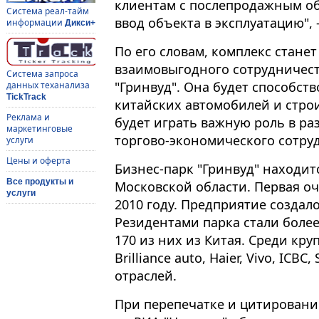
клиентам с послепродажным об
Система реал-тайм
ввод объекта в эксплуатацию",
информации
Дикси+
По его словам, комплекс стане
взаимовыгодного сотрудничест
Система запроса
"Гринвуд". Она будет способст
данных теханализа
TickTrack
китайских автомобилей и стро
Реклама и
будет играть важную роль в ра
маркетинговые
торгово-экономического сотру
услуги
Цены и оферта
Бизнес-парк "Гринвуд" находит
Все продукты и
Московской области. Первая оч
услуги
2010 году. Предприятие создало
Резидентами парка стали более
170 из них из Китая. Среди кр
Brilliance auto, Haier, Vivo, IC
отраслей.
При перепечатке и цитировани