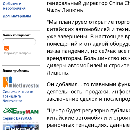
генеральный директор China Che
События и
мероприятия
Чжоу Лицюнь.
Доп. материалы
"Мы планируем открытие торго
китайских автомобилей и техник
Поиск котировок:
уже завершены. В настоящее в
помещений и отладкой оборудо
из-за пандемии, но сейчас все
Например: Газпром
арендаторам. Большинство из 
дилеры автомобилей и строител
Наши продукты:
Лицюнь.
Он добавил, что главными фун
деятельность, продажи, инфор
Система интернет-
трейдинга
заключение сделок и послепро
NetInvestor
"Центр будет регулярно публик
китайские автомобили и строит
Сервис
EasyMANi
рыночных тенденциях, данные 