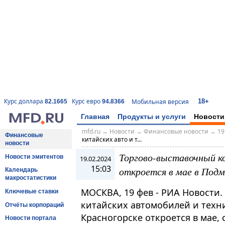
18+
Курс доллара
Курс евро
Мобильная версия
82.1665
94.8366
Главная
Продукты и услуги
Новости
mfd.ru
→
Новости
→
Финансовые новости
→
19
Финансовые
китайских авто и т...
новости
Торгово-выставочный ко
Новости эмитентов
19.02.2024
15:03
откроется в мае в Подм
Календарь
макростатистики
МОСКВА, 19 фев - РИА Новости
Ключевые ставки
китайских автомобилей и техни
Отчёты корпораций
Красногорске откроется в мае,
Новости портала