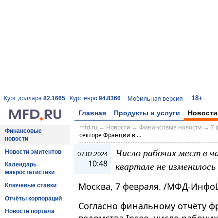
18+
Курс доллара
Курс евро
Мобильная версия
82.1665
94.8366
Главная
Продукты и услуги
Новости
mfd.ru
→
Новости
→
Финансовые новости
→
7 
Финансовые
секторе Франции в ...
новости
Число рабочих мест в ч
Новости эмитентов
07.02.2024
10:48
квартале не изменилось
Календарь
макростатистики
Москва, 7 февраля. /МФД-Инфо
Ключевые ставки
Отчёты корпораций
Согласно финальному отчёту ф
Новости портала