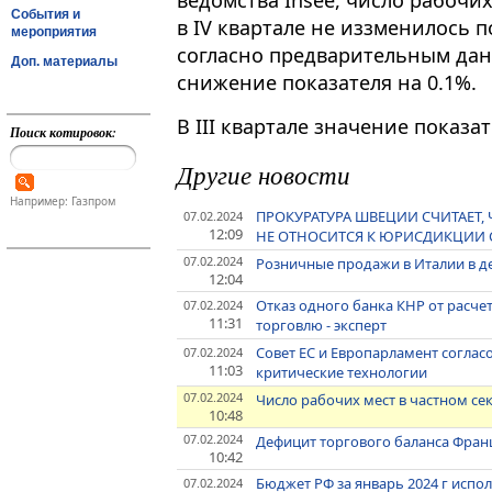
ведомства Insee, число рабочи
События и
в IV квартале не иззменилось 
мероприятия
согласно предварительным да
Доп. материалы
снижение показателя на 0.1%.
В III квартале значение показа
Поиск котировок:
Другие новости
Например: Газпром
ПРОКУРАТУРА ШВЕЦИИ СЧИТАЕТ, 
07.02.2024
12:09
НЕ ОТНОСИТСЯ К ЮРИСДИКЦИИ 
07.02.2024
Розничные продажи в Италии в де
12:04
Отказ одного банка КНР от расче
07.02.2024
11:31
торговлю - эксперт
Совет ЕС и Европарламент соглас
07.02.2024
11:03
критические технологии
07.02.2024
Число рабочих мест в частном се
10:48
07.02.2024
Дефицит торгового баланса Франц
10:42
Бюджет РФ за январь 2024 г испол
07.02.2024